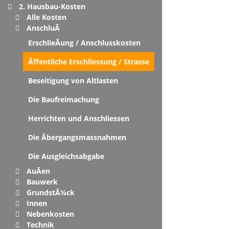
2. Hausbau-Kosten
Alle Kosten
AnschluÃ
ErschlieÃung / Anschlusskosten
Ãffentliche Erschliessung / Strasse
Beseitigung von Altlasten
Die Baufreimachung
Herrichten und Anschliessen
Die Ãbergangsmassnahmen
Die Ausgleichsabgabe
AuÃen
Bauwerk
GrundstÃ¼ck
Innen
Nebenkosten
Technik