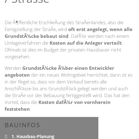
Die Ã¶ffentliche ErschlieÃung des StraÃenlandes, also die
Fertigstellung der StraÃe, wird
oft erst angelegt, wenn alle
GrundstÃ¼cke bebaut sind
. DafÃ¼r werden nach einem
Umlageverfahren die
Kosten auf die Anleger verteilt
.
Oftmals ist dies im Budget der privaten Hausbauer nicht
vorgesehen.
Werden
GrundstÃ¼cke Ã¼ber einen Entwickler
angeboten
der ein neues Wohngebiet herrichtet, dann ist es
in der Regel so, dass vor dem Verkauf bereits alle
AnschlÃ¼sse bis ans GrundstÃ¼ck gelegt werden und auch
die StraÃe vor der Bebauung fertiggestellt wird. Das hat den
Vorteil, dass die
Kosten dafÃ¼r von vornherein
feststehen
.
BAUINFOS
1. Hausbau-Planung