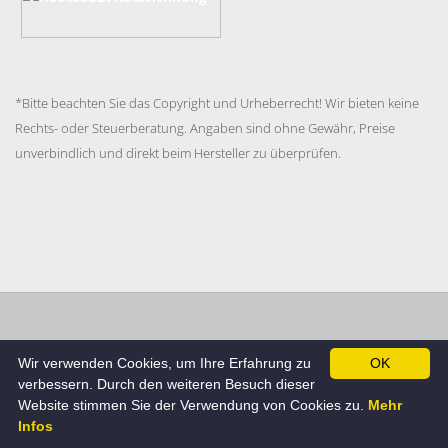
*Bitte beachten Sie das Copyright und Urheberrecht! Wir bieten keine
Rechts- oder Steuerberatung. Angaben sind ohne Gewähr, Preise
unverbindlich und direkt beim Hersteller zu überprüfen.
Impressum
Datenschutzerklärung
AGB
Cookie
Wir verwenden Cookies, um Ihre Erfahrung zu
OK
Richtlinie
verbessern. Durch den weiteren Besuch dieser
© Hausbau24.de , Alle Rechte beim Betreiber.
Website stimmen Sie der Verwendung von Cookies zu.
Mehr
Infos