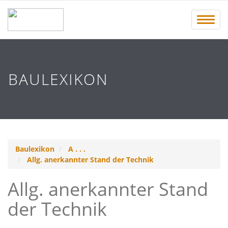
Menü 
BAULEXIKON
Baulexikon
A . . .
Allg. anerkannter Stand der Technik
Allg. anerkannter Stand
der Technik