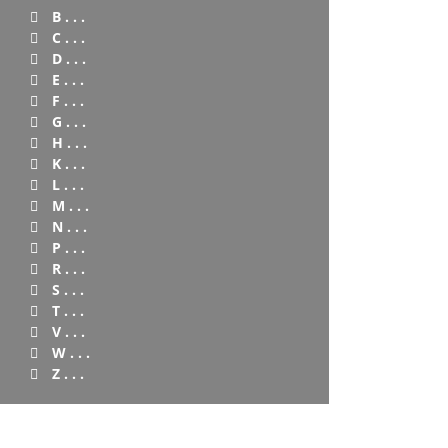
B . . .
C . . .
D . . .
E . . .
F . . .
G . . .
H . . .
K . . .
L . . .
M . . .
N . . .
P . . .
R . . .
S . . .
T . . .
V . . .
W . . .
Z . . .