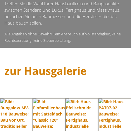
Treffen Sie die Wahl Ihrer Hausbaufirma und Bauprodukte
zwischen Standard und Luxus, Fertighaus und Massivhaus,
besuchen Sie auch Baumessen und die Hersteller die das
Haus bauen sollen.
Alle Angaben ohne Gewähr! Kein Anspruch auf Vollständigkeit, keine
Rechtsberatung, keine Steuerberatung.
zur Hausgalerie