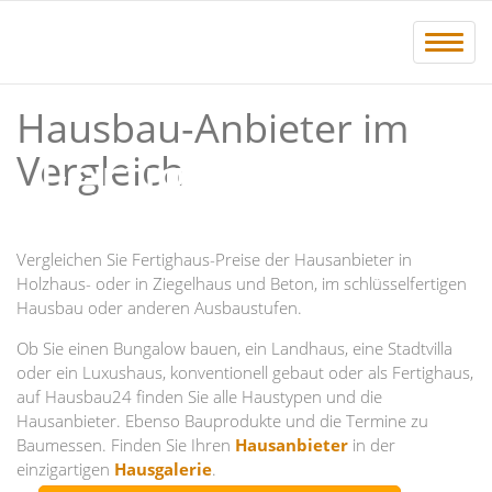
Menü 
Hausbau-Anbieter im
Fertighäuser
Vergleich
Massivhäuser
Vergleichen Sie Fertighaus-Preise der Hausanbieter in
Preise Kosten
Holzhaus- oder in Ziegelhaus und Beton, im schlüsselfertigen
Hausbau oder anderen Ausbaustufen.
Hausanbieter
Ob Sie einen Bungalow bauen, ein Landhaus, eine Stadtvilla
oder ein Luxushaus, konventionell gebaut oder als Fertighaus,
auf Hausbau24 finden Sie alle Haustypen und die
Schlüsselfertig Hausbauen mit regionalen und überregionalen
Hausanbieter. Ebenso Bauprodukte und die Termine zu
Hausanbietern. Preise und Ausbauvarianten. Alle Dienste auf
Baumessen. Finden Sie Ihren
Hausanbieter
in der
Hausbau24.de
sind für Bauherren kostenlos.
einzigartigen
Hausgalerie
.