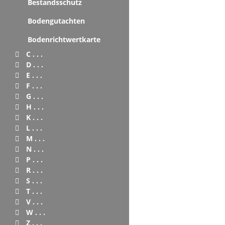
Bestandsschutz
Bodengutachten
Bodenrichtwertkarte
C . . .
D . . .
E . . .
F . . .
G . . .
H . . .
K . . .
L . . .
M . . .
N . . .
P . . .
R . . .
S . . .
T . . .
V . . .
W . . .
Z . . .