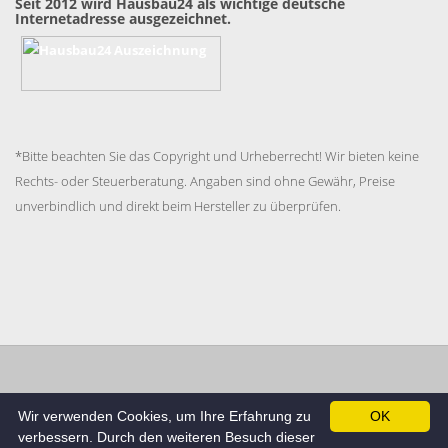
Seit 2012 wird Hausbau24 als wichtige deutsche
Internetadresse ausgezeichnet.
*Bitte beachten Sie das Copyright und Urheberrecht! Wir bieten keine
Rechts- oder Steuerberatung. Angaben sind ohne Gewähr, Preise
unverbindlich und direkt beim Hersteller zu überprüfen.
Impressum
Datenschutzerklärung
AGB
Cookie
Wir verwenden Cookies, um Ihre Erfahrung zu
OK
Richtlinie
verbessern. Durch den weiteren Besuch dieser