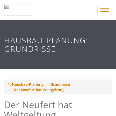
Menü 
HAUSBAU-PLANUNG:
GRUNDRISSE
1. Hausbau-Planung
Grundrisse
Der Neufert hat Weltgeltung
Der Neufert hat
Weltgeltung