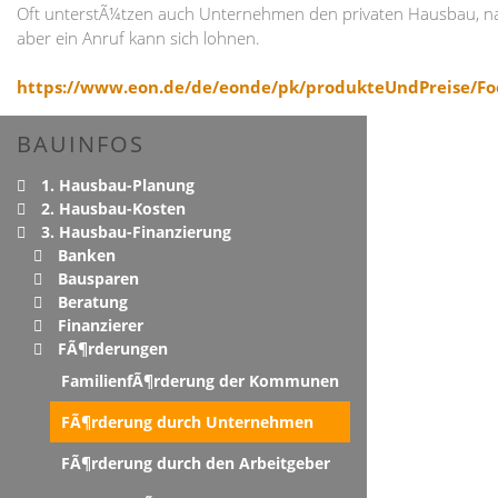
Oft unterstÃ¼tzen auch Unternehmen den privaten Hausbau, nat
aber ein Anruf kann sich lohnen.
https://www.eon.de/de/eonde/pk/produkteUndPreise/F
BAUINFOS
1. Hausbau-Planung
2. Hausbau-Kosten
3. Hausbau-Finanzierung
Banken
Bausparen
Beratung
Finanzierer
FÃ¶rderungen
FamilienfÃ¶rderung der Kommunen
FÃ¶rderung durch Unternehmen
FÃ¶rderung durch den Arbeitgeber