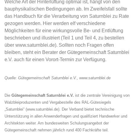
Welche Art der Hinterlüftung optimal ist, hängt von den
bauphysikalischen Bedingungen ab. Im Zweifelsfall sollte
das Handbuch für die Verarbeitung von Saturnblei zu Rate
gezogen werden. Hier werden elf verschiedene
Möglichkeiten für eine wirkungsvolle Be- und Entlüftung
beschrieben und illustriert (Teil 1 und Teil 4, zu bestellen
über www.saturnblei.de). Sollten noch Fragen offen
bleiben, steht ein Berater der Gütegemeinschaft Saturnblei
e.V. auch für einen Vorort-Termin zur Verfügung.
Quelle: Gütegemeinschaft Saturnblei e.V., www.saturnblei.de
Die
Gütegemeinschaft Saturnblei e.V.
ist die zentrale Vereinigung von
Walzbleiproduzenten und Vergabestelle des RAL-Gütesiegels
„Saturnblei“ (www.saturnblei.de). Der Verband bietet technische
Unterstützung in allen Anwenderfragen und qualifiziert Handwerker und
Architekten weiter. Am bundesweiten Schulungsangebot der
Gütegemeinschaft nehmen jährlich rund 400 Fachkräfte teil.