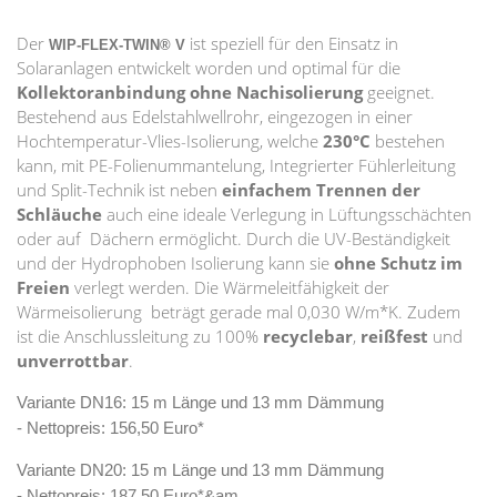
Der
ist speziell für den Einsatz in
WIP-FLEX-TWIN® V
Solaranlagen entwickelt worden und optimal für die
Kollektoranbindung ohne Nachisolierung
geeignet.
Bestehend aus Edelstahlwellrohr, eingezogen in einer
Hochtemperatur-Vlies-Isolierung, welche
230°C
bestehen
kann, mit PE-Folienummantelung, Integrierter Fühlerleitung
und Split-Technik ist neben
einfachem Trennen der
Schläuche
auch eine ideale Verlegung in Lüftungsschächten
oder auf Dächern ermöglicht. Durch die UV-Beständigkeit
und der Hydrophoben Isolierung kann sie
ohne Schutz im
Freien
verlegt werden. Die Wärmeleitfähigkeit der
Wärmeisolierung beträgt gerade mal 0,030 W/m*K. Zudem
ist die Anschlussleitung zu 100%
recyclebar
,
reißfest
und
unverrottbar
.
Variante DN16:
15 m Länge und 13 mm Dämmung
-
Nettopreis:
156,50 Euro*
Variante DN20:
15 m Länge und 13 mm Dämmung
-
Nettopreis:
187,50 Euro*&am