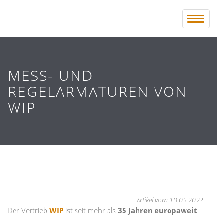
Menü 
MESS- UND
REGELARMATUREN VON
WIP
Artikel vom 10.05.2022
Der Vertrieb
WIP
ist seit mehr als
35 Jahren europaweit