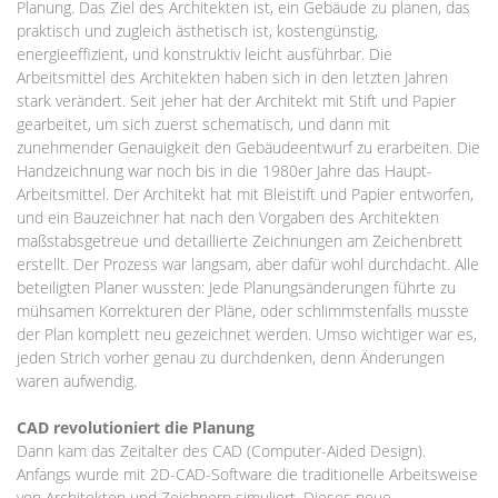
Planung. Das Ziel des Architekten ist, ein Gebäude zu planen, das
praktisch und zugleich ästhetisch ist, kostengünstig,
energieeffizient, und konstruktiv leicht ausführbar. Die
Arbeitsmittel des Architekten haben sich in den letzten Jahren
stark verändert. Seit jeher hat der Architekt mit Stift und Papier
gearbeitet, um sich zuerst schematisch, und dann mit
zunehmender Genauigkeit den Gebäudeentwurf zu erarbeiten. Die
Handzeichnung war noch bis in die 1980er Jahre das Haupt-
Arbeitsmittel. Der Architekt hat mit Bleistift und Papier entworfen,
und ein Bauzeichner hat nach den Vorgaben des Architekten
maßstabsgetreue und detaillierte Zeichnungen am Zeichenbrett
erstellt. Der Prozess war langsam, aber dafür wohl durchdacht. Alle
beteiligten Planer wussten: Jede Planungsänderungen führte zu
mühsamen Korrekturen der Pläne, oder schlimmstenfalls musste
der Plan komplett neu gezeichnet werden. Umso wichtiger war es,
jeden Strich vorher genau zu durchdenken, denn Änderungen
waren aufwendig.
CAD revolutioniert die Planung
Dann kam das Zeitalter des CAD (Computer-Aided Design).
Anfangs wurde mit 2D-CAD-Software die traditionelle Arbeitsweise
von Architekten und Zeichnern simuliert. Dieses neue