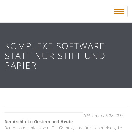
Menü 
KOMPLEXE SOFTWARE
STATT NUR STIFT UND
PAPIER
Artikel vom 25.08.2014
Der Architekt: Gestern und Heute
Bauen kann einfach sein. Die Grundlage dafür ist aber eine gute