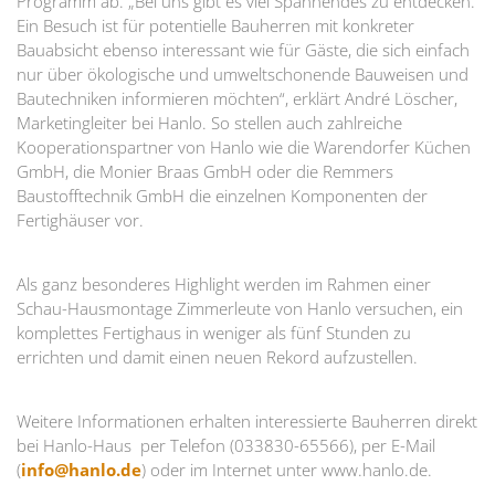
Programm ab. „Bei uns gibt es viel Spannendes zu entdecken.
Ein Besuch ist für potentielle Bauherren mit konkreter
Bauabsicht ebenso interessant wie für Gäste, die sich einfach
nur über ökologische und umweltschonende Bauweisen und
Bautechniken informieren möchten“, erklärt André Löscher,
Marketingleiter bei Hanlo. So stellen auch zahlreiche
Kooperationspartner von Hanlo wie die Warendorfer Küchen
GmbH, die Monier Braas GmbH oder die Remmers
Baustofftechnik GmbH die einzelnen Komponenten der
Fertighäuser vor.
Als ganz besonderes Highlight werden im Rahmen einer
Schau-Hausmontage Zimmerleute von Hanlo versuchen, ein
komplettes Fertighaus in weniger als fünf Stunden zu
errichten und damit einen neuen Rekord aufzustellen.
Weitere Informationen erhalten interessierte Bauherren direkt
bei Hanlo-Haus  per Telefon (033830-65566), per E-Mail
(
info@hanlo.de
) oder im Internet unter www.hanlo.de.