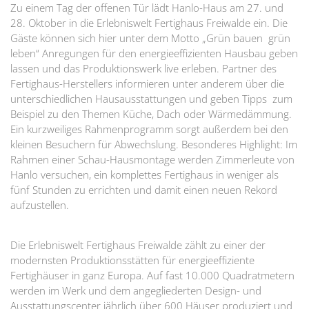
Zu einem Tag der offenen Tür lädt Hanlo-Haus am 27. und
28. Oktober in die Erlebniswelt Fertighaus Freiwalde ein. Die
Gäste können sich hier unter dem Motto „Grün bauen  grün
leben“ Anregungen für den energieeffizienten Hausbau geben
lassen und das Produktionswerk live erleben. Partner des
Fertighaus-Herstellers informieren unter anderem über die
unterschiedlichen Hausausstattungen und geben Tipps  zum
Beispiel zu den Themen Küche, Dach oder Wärmedämmung.
Ein kurzweiliges Rahmenprogramm sorgt außerdem bei den
kleinen Besuchern für Abwechslung. Besonderes Highlight: Im
Rahmen einer Schau-Hausmontage werden Zimmerleute von
Hanlo versuchen, ein komplettes Fertighaus in weniger als
fünf Stunden zu errichten und damit einen neuen Rekord
aufzustellen.
Die Erlebniswelt Fertighaus Freiwalde zählt zu einer der
modernsten Produktionsstätten für energieeffiziente
Fertighäuser in ganz Europa. Auf fast 10.000 Quadratmetern
werden im Werk und dem angegliederten Design- und
Ausstattungscenter jährlich über 600 Häuser produziert und