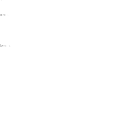
inen.
derem:
r