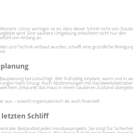
 Moment. Umso wichtiger ist es, dass dieser Schritt nicht von Staub
egleitet wird. Eine saubere Umgebung erleichtert nicht nur den
Gefühl von Anfang an.
en und Technik verbaut wurden, schafft eine gründliche Reinigung
se.
auplanung
r Bauplanung berücksichtigt. Wer frühzeitig einplant, wann und in 
gerungen beim Einzug. Auch Abstimmungen mit Handwerksbetriebe
, ab welchem Zeitpunkt das Haus in einem sauberen Zustand übergeb
er aus – sowohl organisatorisch als auch finanziell.
letzten Schliff
zentraler Bestandteil jedes Hausbauprojekts. Sie sorgt für Sicherheit
einen stressfreien Einzug. Wer diesen Schritt ernst nimmt, investier