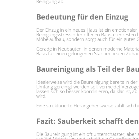
Reinigung ab.
Bedeutung für den Einzug
Der Einzug in ein neues Haus ist ein emotionaler
Reinigungsstress oder offenen Baustellenresten b
Möbelaufbau, sondern sorgt auch für ein gutes 
Gerade in Neubauten, in denen moderne Materiali
Basis für einen gelungenen Start im neuen Zuhau
Baureinigung als Teil der B
Idealerweise wird die Baureinigung bereits in de
Umfang gereinigt werden soll, vermeidet Verzö
lassen sich so besser koordinieren, da klar ist
wird.
Eine strukturierte Herangehensweise zahlt sich hi
Fazit: Sauberkeit schafft den 
Die Baureinigung ist ein oft unterschätzter, aber 
schützt Materialien und schafft die Grundlage für 