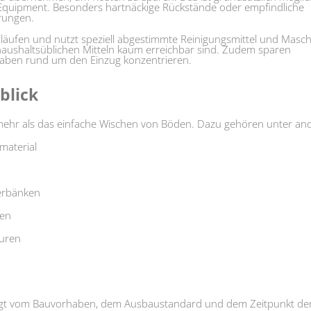
s Equipment. Besonders hartnäckige Rückstände oder empfindliche
erungen.
Abläufen und nutzt speziell abgestimmte Reinigungsmittel und Masch
 haushaltsüblichen Mitteln kaum erreichbar sind. Zudem sparen
gaben rund um den Einzug konzentrieren.
blick
h mehr als das einfache Wischen von Böden. Dazu gehören unter an
material
erbänken
ten
turen
ängt vom Bauvorhaben, dem Ausbaustandard und dem Zeitpunkt de