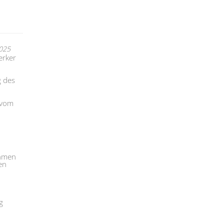
2025
erker
g des
 vom
ahmen
en
g