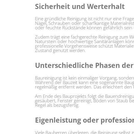
Sicherheit und Werterhalt
Eine gründliche Reinigung ist nicht nur eine Frag
Nägel, Schrauben oder scharfkantige Materialrest
oder feuchte Rückstände können gefährlich sein
Zudem trägt eine fachgerechte Reinigung zum Wer
Naturstein oder hochwertige Sanitäranlagen kö
professionelle Vorgehensweise schützt Materiali
Zustand genutzt werden.
Unterschiedliche Phasen der
Baureinigung ist kein einmaliger Vorgang, sonder
Während der Bauzeit kann eine sogenannte Baugr
regelmäßig entfernt werden. Das erleichtert den 
Am Ende des Bauprojekts folgt die Bauendreinigu
gesäubert, Fenster gereinigt, Böden von Staub bef
Regel als bezugsfertig.
Eigenleistung oder professio
Viele Bauherren überlegen, die Reinigung selbst