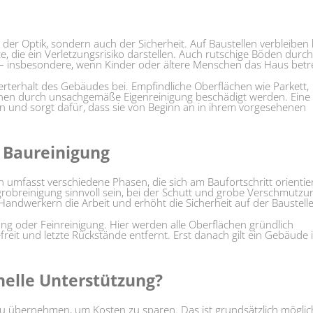
e der Optik, sondern auch der Sicherheit. Auf Baustellen verbleiben
e, die ein Verletzungsrisiko darstellen. Auch rutschige Böden durc
 – insbesondere, wenn Kinder oder ältere Menschen das Haus betr
terhalt des Gebäudes bei. Empfindliche Oberflächen wie Parkett,
nnen durch unsachgemäße Eigenreinigung beschädigt werden. Eine
en und sorgt dafür, dass sie von Beginn an in ihrem vorgesehenen
 Baureinigung
n umfasst verschiedene Phasen, die sich am Baufortschritt orientie
obreinigung sinnvoll sein, bei der Schutt und grobe Verschmutz
Handwerkern die Arbeit und erhöht die Sicherheit auf der Baustelle
ng oder Feinreinigung. Hier werden alle Oberflächen gründlich
reit und letzte Rückstände entfernt. Erst danach gilt ein Gebäude 
nelle Unterstützung?
 zu übernehmen, um Kosten zu sparen. Das ist grundsätzlich möglic