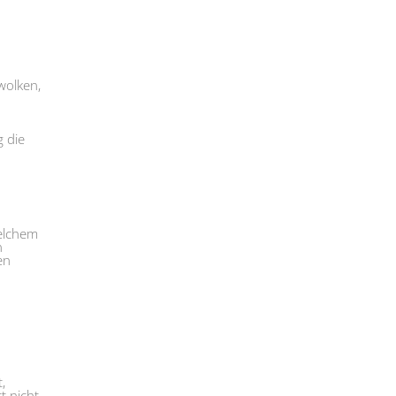
wolken,
 die
welchem
n
en
,
t nicht