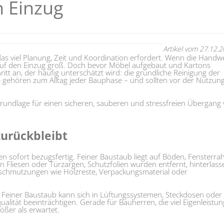
n Einzug
Artikel vom 27.12.
das viel Planung, Zeit und Koordination erfordert. Wenn die Handw
 auf den Einzug groß. Doch bevor Möbel aufgebaut und Kartons
itt an, der häufig unterschätzt wird: die gründliche Reinigung der
e gehören zum Alltag jeder Bauphase – und sollten vor der Nutzun
 Grundlage für einen sicheren, sauberen und stressfreien Übergang
zurückbleibt
en sofort bezugsfertig. Feiner Baustaub liegt auf Böden, Fensterr
 Fliesen oder Türzargen, Schutzfolien wurden entfernt, hinterlass
chmutzungen wie Holzreste, Verpackungsmaterial oder
. Feiner Baustaub kann sich in Lüftungssystemen, Steckdosen oder
alität beeinträchtigen. Gerade für Bauherren, die viel Eigenleistun
ößer als erwartet.