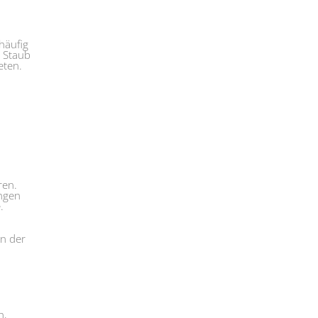
 häufig
h Staub
eten.
ren.
ungen
.
in der
h,