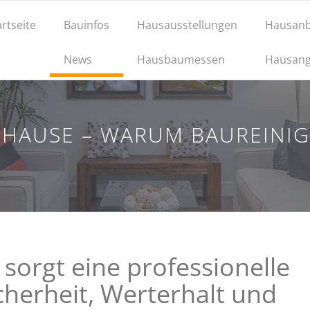
artseite
Bauinfos
Hausausstellungen
Hausanb
News
Hausbaumessen
Hausang
UHAUSE – WARUM BAUREINI
orgt eine professionelle
cherheit, Werterhalt und