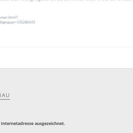
mmer.html?
ediapopup=105286343
BAU
 Internetadresse ausgezeichnet.