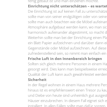
fertig gebaut ist und man einziehen möchte.
Einrichtung nicht unterschätzen – es wartet
Die Einrichtung ist auf keinen Fall zu unterschätz
sollte man von seiner endgültigen oder von sei
sollte man auch beachten wie die Möbel aufeina
Atmosphäre aufgebaut werden kann, wo man sich 
harmonisch aufeinander abgestimmt, so macht de
Weiterhin sollte man bei der Einrichtung einen P
ein Blatt Papier aufzeichnen und darüber dann e
Gegenstände oder Möbel aufzeichnen. Auf diese W
zufriedenstellend sein, so nimmt man einfach ein 
Frische Luft in den Innenbereich bringen
Sollten sich gleich mehrere Personen in einem Hau
gesorgt wird. Dies kann man beispielsweise errei
Qualität der Luft kann auch gewährleistet werd
Sicherheit
In der Regel wohnen in einem Haus mehrere Pers
hinaus ist es empfehlenswert einen Tresor zu k
und Diebe von heute sind unheimlich gut ausgest
Häuser einzubrechen. In diesem Fall eignet sic
installiert. In allen Fällen sollte man dafür sorg