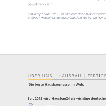
bewahren kann.
Abbildung 1 https://de.123rf.com/lizenzfreie-bilder/wohnzi
oriSearch=hauseinrichtung&sti=lmdv72x81ps4xi1ok8|&m
.
ÜBER UNS
|
HAUSBAU
|
FERTIG
Die beste Hausbaumesse im Web.
Seit 2012 wird Hausbau24 als wichtige deutsche