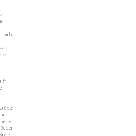
ich
ei
e nicht
s auf
ten
uft
e
Darüber
cher
cherte
m Boden
 Ruhe