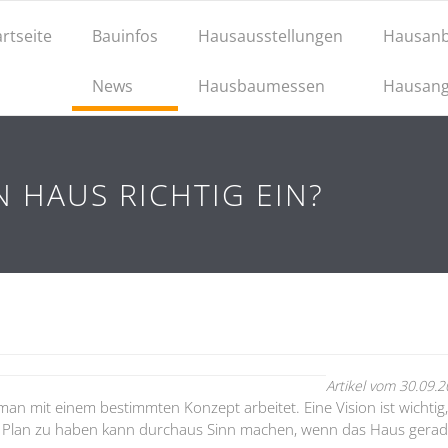
artseite
Bauinfos
Hausausstellungen
Hausanb
News
Hausbaumessen
Hausang
N HAUS RICHTIG EIN?
Artikel vom 30.09.
 man mit einem bestimmten Konzept arbeitet. Eine Vision ist wichtig
nen Plan zu haben kann durchaus Sinn machen, wenn das Haus gera