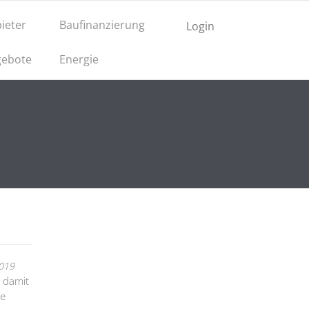
ieter
Baufinanzierung
Login
ebote
Energie
2019
, damit
de