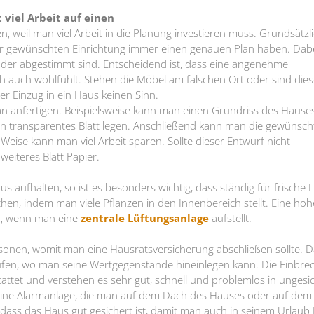
 viel Arbeit auf einen
en, weil man viel Arbeit in die Planung investieren muss. Grundsätzl
ner gewünschten Einrichtung immer einen genauen Plan haben. Dab
nder abgestimmt sind. Entscheidend ist, dass eine angenehme
auch wohlfühlt. Stehen die Möbel am falschen Ort oder sind dies
r Einzug in ein Haus keinen Sinn.
lan anfertigen. Beispielsweise kann man einen Grundriss des Hause
in transparentes Blatt legen. Anschließend kann man die gewünsch
eise kann man viel Arbeit sparen. Sollte dieser Entwurf nicht
weiteres Blatt Papier.
s aufhalten, so ist es besonders wichtig, dass ständig für frische L
chen, indem man viele Pflanzen in den Innenbereich stellt. Eine hoh
en, wenn man eine
zentrale Lüftungsanlage
aufstellt.
onen, womit man eine Hausratsversicherung abschließen sollte. 
aufen, wo man seine Wertgegenstände hineinlegen kann. Die Einbre
attet und verstehen es sehr gut, schnell und problemlos in ungesi
h eine Alarmanlage, die man auf dem Dach des Hauses oder auf de
en, dass das Haus gut gesichert ist, damit man auch in seinem Urlaub