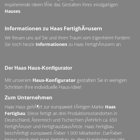
inspirierende Ideen fÃ¼r das Gestalten Ihres einzigartigen
Hauses
.
Informationen zu Haas FertighÃ¤usern
Wir freuen uns auf Sie und Ihren Traum vom Eigenheim! Fordern
Sie noch heute
Informationen
zu Haas FertighÃ¤usern an.
Der Haas Haus-Konfigurator
Mit unserem
Haus-Konfigurator
gestalten Sie in wenigen
Schritten Ihre individuelle Haus-Idee!
Zum Unternehmen
Haas Haus gehÃ¶rt zur europaweit tÃ¤tigen Marke
Haas
Fertigbau
. Diese fertigt an drei Produktionsstandorten in
Deutschland, Ãsterreich und Tschechien jÃ¤hrlich ca. 650
FertighÃ¤user und FertighausbausÃ¤tze. Haas Fertigbau
beschÃ¤ftigt europaweit Ã¼ber 1.000 Mitarbeiter. DarÃ¼ber
hinaus produziert Haas Fertigbau an allen Standorten pro Jahr