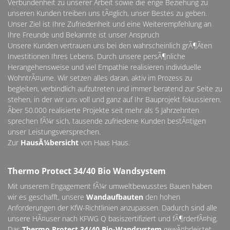
Verbundenheit zu unserer Arbeit sowie die enge Beziehung zu
unseren Kunden treiben uns tÃ¤glich, unser Bestes zu geben.
Unser Ziel ist Ihre Zufriedenheit und eine Weiterempfehlung an
Ihre Freunde und Bekannte ist unser Anspruch
Unsere Kunden vertrauen uns bei den wahrscheinlich grÃ¶Ãten
Investitionen Ihres Lebens. Durch unsere persÃ¶nliche
Herangehensweise und viel Empathie realisieren individuelle
WohntrÃ¤ume. Wir setzen alles daran, aktiv im Prozess zu
begleiten, verbindlich aufzutreten und immer beratend zur Seite zu
stehen, in der wir uns voll und ganz auf Ihr Bauprojekt fokussieren.
Ãber 50.000 realisierte Projekte seit mehr als 5 Jahrzehnten
sprechen fÃ¼r sich, tausende zufriedene Kunden bestÃ¤tigen
unser Leistungsversprechen.
Zur
HausÃ¼bersicht
von Haas Haus.
Thermo Protect 34/40 Bio Wandsystem
Mit unserem Engagement fÃ¼r umweltbewusstes Bauen haben
wir es geschafft, unsere
Wandaufbauten
den hohen
Anforderungen der KfW-Richtlinien anzupassen. Dadurch sind alle
unsere HÃ¤user nach KFWG Q basiszertifiziert und fÃ¶rderfÃ¤hig.
Das
Thermo Protect 34/40 Bio-Wandsystem
gewÃ¤hrleistet