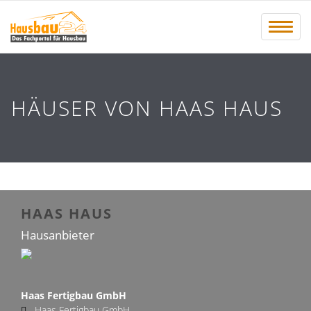
Menü 
HÄUSER VON HAAS HAUS
HAAS HAUS
Hausanbieter
Haas Fertigbau GmbH
Haas Fertigbau GmbH