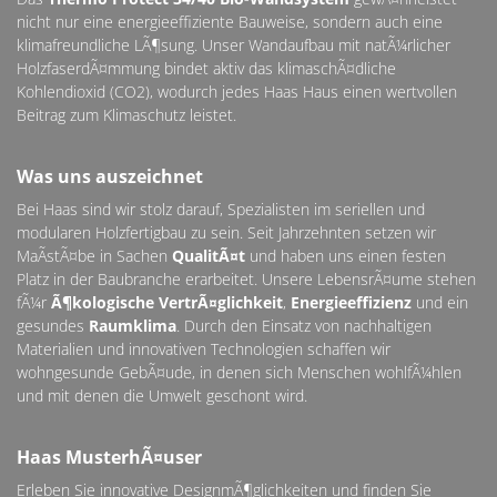
nicht nur eine energieeffiziente Bauweise, sondern auch eine
klimafreundliche LÃ¶sung. Unser Wandaufbau mit natÃ¼rlicher
HolzfaserdÃ¤mmung bindet aktiv das klimaschÃ¤dliche
Kohlendioxid (CO2), wodurch jedes Haas Haus einen wertvollen
Beitrag zum Klimaschutz leistet.
Was uns auszeichnet
Bei Haas sind wir stolz darauf, Spezialisten im seriellen und
modularen Holzfertigbau zu sein. Seit Jahrzehnten setzen wir
MaÃstÃ¤be in Sachen
QualitÃ¤t
und haben uns einen festen
Platz in der Baubranche erarbeitet. Unsere LebensrÃ¤ume stehen
fÃ¼r
Ã¶kologische VertrÃ¤glichkeit
,
Energieeffizienz
und ein
gesundes
Raumklima
. Durch den Einsatz von nachhaltigen
Materialien und innovativen Technologien schaffen wir
wohngesunde GebÃ¤ude, in denen sich Menschen wohlfÃ¼hlen
und mit denen die Umwelt geschont wird.
Haas MusterhÃ¤user
Erleben Sie innovative DesignmÃ¶glichkeiten und finden Sie