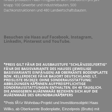
knapp 100 Gewerbe und Industriebauten, 500
Dachkonstruktionen und 480 Landwirtschaftsbauten.
Besuchen sie Haas auf Facebook, Instagram,
LinkedIn, Pinterest und YouTube.
*
PREIS GILT FÃ¼R DIE AUSBAUSTUFE "SCHLÃ¼SSELFERTIG"
FÃ¼R DIE BASISVARIANTE DES HAUSES (JEWEILIGE
BASISVARIANTE EINFÃ¼GEN) AB OBERKANTE BODENPLATTE
BZW. KELLERDECKE FÃ¼R BAUORT DEUTSCHLAND; LT.
PREISLISTE 05/2023; OHNE SONDERAUSSTATTUNG;
ABBILDUNGEN KÃ¶NNEN AUFPREISPFLICHTIGE
SONDERAUSSTATTUNGEN ENTHALTEN. EH 40 TAUGLICH.
DIE ANGEGEBEN AUÃENMAÃE BEZIEHEN SICH AUF DIE
AUÃENMAÃE DES GRUNDBAUKÃ¶RPERS
*
Preis fÃ¼r Wohnbau-Projekt und Investitionsobjekt Haas
Willko, ab Oberkannte Bodenplatte, Einzelpreis (Brutto) mit