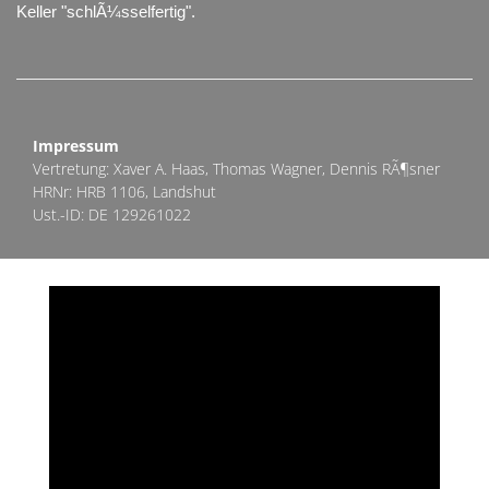
Keller "schlÃ¼sselfertig".
Impressum
Vertretung: Xaver A. Haas, Thomas Wagner, Dennis RÃ¶sner
HRNr: HRB 1106, Landshut
Ust.-ID: DE 129261022