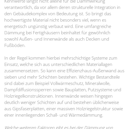
Kennwerte längst nicht alleine für die Dämmwirkung
verantwortlich, da vor allem deren strukturelle Integration in
den Gebäudekomplex von Bedeutung ist. So bringt das
hochwertigste Material nicht besonders viel, wenn es
energetisch ungünstig verbaut wird. Eine umfangreiche
Dämmung bei Fertighäusern beinhaltet für gewöhnlich
sowohl Außen- und Innenwände als auch Decken und
Fußböden.
In der Regel kommen hierbei mehrschichtige Systeme zum
Einsatz, welche sich aus unterschiedlichen Materiallagen
zusammensetzen. So kann eine Effizienzhaus-Außenwand aus
sieben und mehr Schichten bestehen. Wichtige Bestandteile
sind dabei zum Beispiel Vollwärmeschutz, Mineralwolle,
Dampfdiffusionssperren sowie Bauplatten, Putzsysteme und
Holzriegelkonstruktionen. Innenwände weisen hingegen
deutlich weniger Schichten auf und bestehen üblicherweise
aus Gipsfaserplatten, einer massiven Holzriegelstruktur sowie
einer innenliegenden Schall- und Wärmedämmung.
Welche weiteren Faktoren gibt es bei der Dämmung von