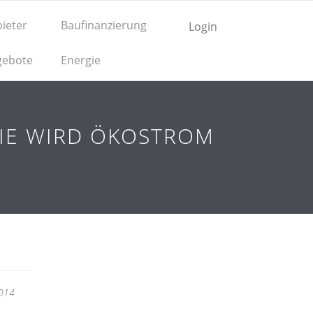
ieter
Baufinanzierung
Login
gebote
Energie
WIE WIRD ÖKOSTROM
2014