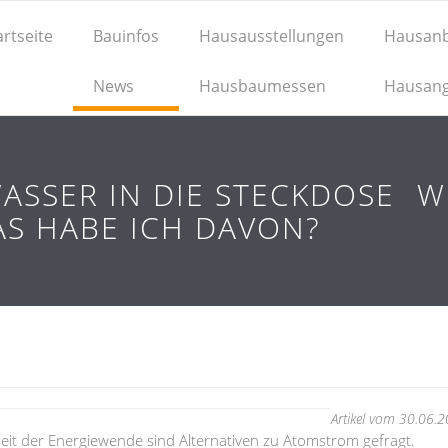
artseite
Bauinfos
Hausausstellungen
Hausanb
News
Hausbaumessen
Hausan
ASSER IN DIE STECKDOSE  
S HABE ICH DAVON?
Artikel vom 30.06.
eit der Energiewende sind Alternativen zu Atomstrom gefragt.