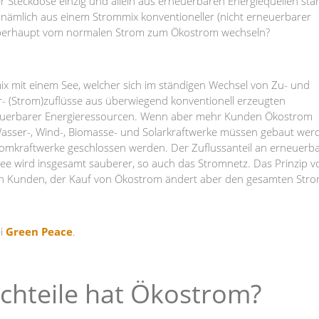
der Steckdose einzig und allein aus erneuerbaren Energiequellen st
 nämlich aus einem Strommix konventioneller (nicht erneuerbarer
nn überhaupt vom normalen Strom zum Ökostrom wechseln?
ix mit einem See, welcher sich im ständigen Wechsel von Zu- und
r- (Strom)zuflüsse aus überwiegend konventionell erzeugten
rneuerbarer Energieressourcen. Wenn aber mehr Kunden Ökostrom
asser-, Wind-, Biomasse- und Solarkraftwerke müssen gebaut wer
omkraftwerke geschlossen werden. Der Zuflussanteil an erneuerb
See wird insgesamt sauberer, so auch das Stromnetz. Das Prinzip v
g von Kunden, der Kauf von Ökostrom ändert aber den gesamten Str
ei
Green Peace
.
chteile hat Ökostrom?