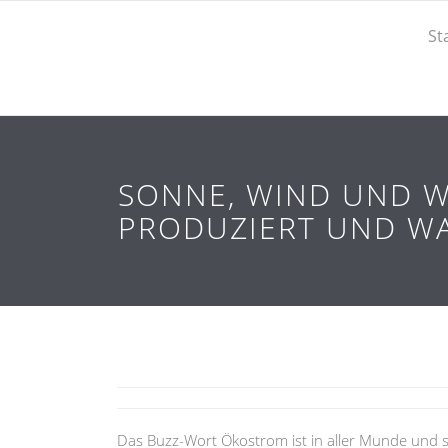
St
SONNE, WIND UND W
PRODUZIERT UND WA
Das Buzz-Wort Ökostrom ist in aller Munde und s