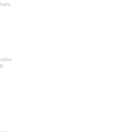
heint.
selbst
B.