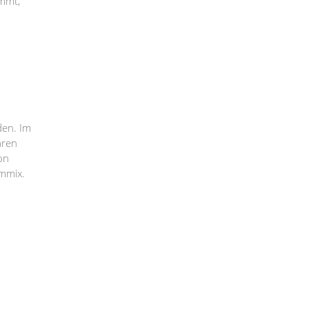
ammt,
den. Im
aren
on
ommix.