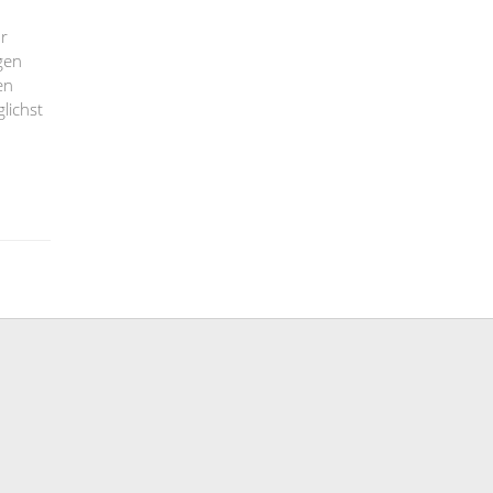
r
gen
en
lichst