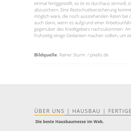
einmal fertiggestellt, so ist es durchaus sinnvoll
abzusichern. Eine Restschuldversicherung kommt 
möglich wäre, die noch ausstehenden Raten bei de
auch dann, wenn es aufgrund einer Arbeitsunfähig
gegenüber des Kreditgebers nachzukommen. Am En
frühzeitig einige Gedanken machen sollten, um
Bildquelle
: Rainer Sturm / pixelio.de
ÜBER UNS
|
HAUSBAU
|
FERTIG
Die beste Hausbaumesse im Web.