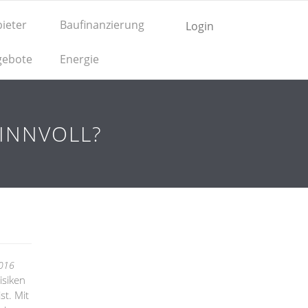
ieter
Baufinanzierung
Login
gebote
Energie
SINNVOLL?
2016
isiken
st. Mit