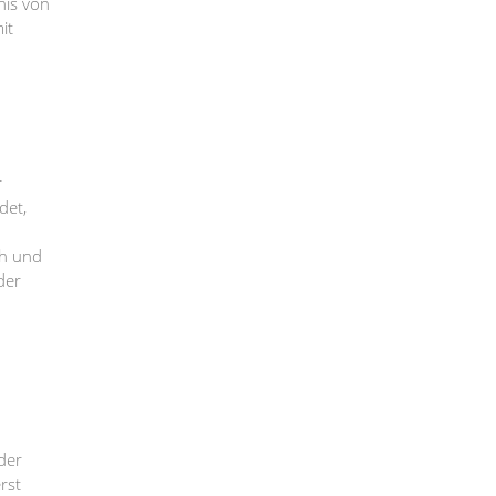
nis von
it
r
det,
ch und
der
der
rst