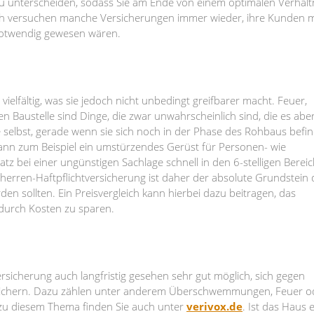
 zu unterscheiden, sodass Sie am Ende von einem optimalen Verhält
ich versuchen manche Versicherungen immer wieder, ihre Kunden m
 notwendig gewesen wären.
 vielfältig, was sie jedoch nicht unbedingt greifbarer macht. Feuer,
 Baustelle sind Dinge, die zwar unwahrscheinlich sind, die es abe
le selbst, gerade wenn sie sich noch in der Phase des Rohbaus befin
 kann zum Beispiel ein umstürzendes Gerüst für Personen- wie
z bei einer ungünstigen Sachlage schnell in den 6-stelligen Berei
erren-Haftpflichtversicherung ist daher der absolute Grundstein 
n sollten. Ein Preisvergleich kann hierbei dazu beitragen, das
durch Kosten zu sparen.
ersicherung auch langfristig gesehen sehr gut möglich, sich gegen
sichern. Dazu zählen unter anderem Überschwemmungen, Feuer o
 zu diesem Thema finden Sie auch unter
verivox.de
. Ist das Haus e