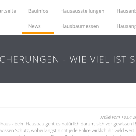
artseite
Bauinfos
Hausausstellungen
Hausanb
News
Hausbaumessen
Hausan
HERUNGEN - WIE VIEL IST 
Artikel vom 18.04.
haus - beim Hausbau geht es natürlich darum, sich vor gewissen R
ssen Schutz, wobei längst nicht jede Police wirklich ihr Geld wert i