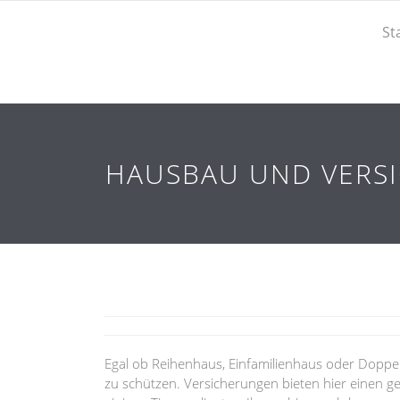
St
HAUSBAU UND VERSIC
Egal ob Reihenhaus, Einfamilienhaus oder Doppel
zu schützen. Versicherungen bieten hier einen gewi