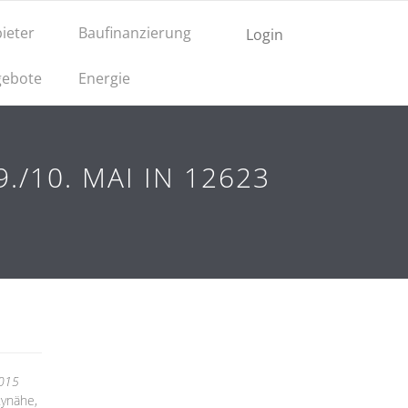
ieter
Baufinanzierung
Login
ebote
Energie
/10. MAI IN 12623
2015
tynähe,