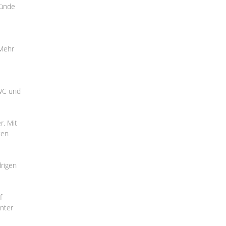
ründe
 Mehr
-WC und
r. Mit
ten
rigen
f
unter