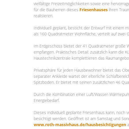
vielfältige Freizeitmöglichkeiten sowie eine hervorr
für die Bauherren dieses
Friesenhauses
ihren Trau
realisieren.
Individuell geplant, besticht der Entwurf mit einem 
als 160 Quadratmeter Wohnfläche, verteilt auf zwei
Im Erdgeschoss bietet der 41 Quadratmeter große W
empfangen. Praktisches Detail: zusätzlich kann die
Haustechnikzentrale komplettieren das Raumangebot
Privatsphäre für jeden Hausbewohner bietet das Obe
separater Ankleide wartet der elterliche Schlafbere
Spitzboden. Er bietet mit seinen zusätzlichen 46 Qu
Durch die Kombination einer Luft/Wasser-Wärmepum
Energiebedarf.
Dieses individuell geplante Friesenhaus kann, noch 
besichtigt werden. Geöffnet ist am Samstag und Son
www.roth-massivhaus.de/hausbesichtigungen
a