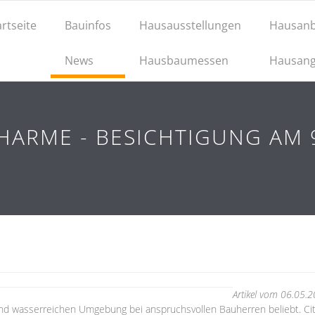
artseite
Bauinfos
Hausausstellungen
Hausanb
News
Hausbaumessen
Hausang
RME - BESICHTIGUNG AM 9.
Artikel vom 06.05.
und wasserreichen Umgebung bei anspruchsvollen Bauherren beliebt. Ci