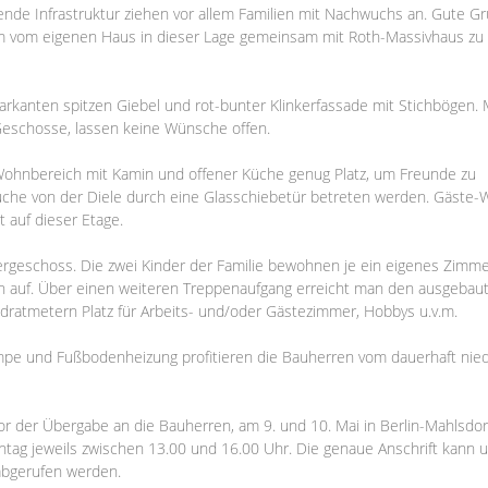
agende Infrastruktur ziehen vor allem Familien mit Nachwuchs an. Gute G
m vom eigenen Haus in dieser Lage gemeinsam mit Roth-Massivhaus zu
markanten spitzen Giebel und rot-bunter Klinkerfassade mit Stichbögen.
 Geschosse, lassen keine Wünsche offen.
ohnbereich mit Kamin und offener Küche genug Platz, um Freunde zu
 Küche von der Diele durch eine Glasschiebetür betreten werden. Gäste
 auf dieser Etage.
rgeschoss. Die zwei Kinder der Familie bewohnen je ein eigenes Zimme
ich auf. Über einen weiteren Treppenaufgang erreicht man den ausgebau
adratmetern Platz für Arbeits- und/oder Gästezimmer, Hobbys u.v.m.
pe und Fußbodenheizung profitieren die Bauherren vom dauerhaft nied
vor der Übergabe an die Bauherren, am 9. und 10. Mai in Berlin-Mahlsdor
ntag jeweils zwischen 13.00 und 16.00 Uhr. Die genaue Anschrift kann 
bgerufen werden.