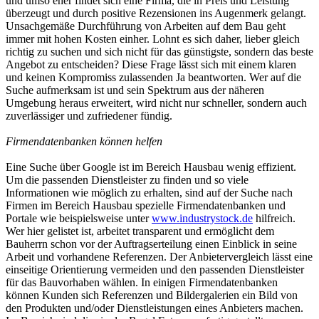
und umso eher findet sich eine Firma, die in Preis und Leistung
überzeugt und durch positive Rezensionen ins Augenmerk gelangt.
Unsachgemäße Durchführung von Arbeiten auf dem Bau geht
immer mit hohen Kosten einher. Lohnt es sich daher, lieber gleich
richtig zu suchen und sich nicht für das günstigste, sondern das beste
Angebot zu entscheiden? Diese Frage lässt sich mit einem klaren
und keinen Kompromiss zulassenden Ja beantworten. Wer auf die
Suche aufmerksam ist und sein Spektrum aus der näheren
Umgebung heraus erweitert, wird nicht nur schneller, sondern auch
zuverlässiger und zufriedener fündig.
Firmendatenbanken können helfen
Eine Suche über Google ist im Bereich Hausbau wenig effizient.
Um die passenden Dienstleister zu finden und so viele
Informationen wie möglich zu erhalten, sind auf der Suche nach
Firmen im Bereich Hausbau spezielle Firmendatenbanken und
Portale wie beispielsweise unter
www.industrystock.de
hilfreich.
Wer hier gelistet ist, arbeitet transparent und ermöglicht dem
Bauherrn schon vor der Auftragserteilung einen Einblick in seine
Arbeit und vorhandene Referenzen. Der Anbietervergleich lässt eine
einseitige Orientierung vermeiden und den passenden Dienstleister
für das Bauvorhaben wählen. In einigen Firmendatenbanken
können Kunden sich Referenzen und Bildergalerien ein Bild von
den Produkten und/oder Dienstleistungen eines Anbieters machen.