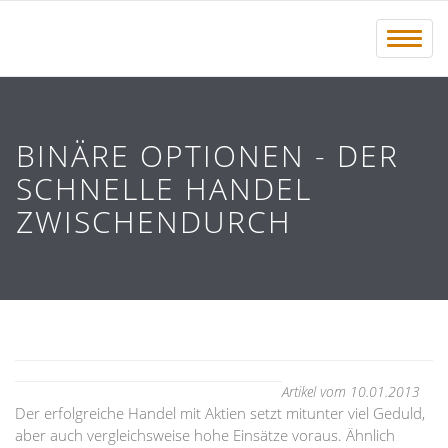
Menü 
BINÄRE OPTIONEN - DER
SCHNELLE HANDEL
ZWISCHENDURCH
Artikel vom 10.01.2013
Der erfolgreiche Handel mit Aktien setzt mitunter viel Geduld,
aber auch vergleichsweise hohe Einsätze voraus. Ähnlich