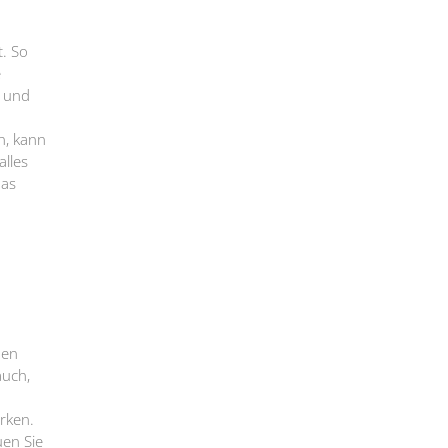
t. So
e
n und
n, kann
alles
das
den
auch,
rken.
uen Sie