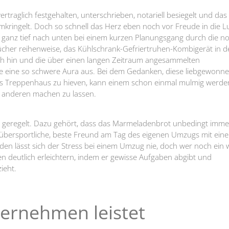
ertraglich festgehalten, unterschrieben, notariell besiegelt und das
kringelt. Doch so schnell das Herz eben noch vor Freude in die L
er ganz tief nach unten bei einem kurzen Planungsgang durch die n
Bücher reihenweise, das Kühlschrank-Gefriertruhen-Kombigerät in d
sich hin und die über einen langen Zeitraum angesammelten
ie eine so schwere Aura aus. Bei dem Gedanken, diese liebgewonn
ges Treppenhaus zu hieven, kann einem schon einmal mulmig werde
d anderen machen zu lassen.
 geregelt. Dazu gehört, dass das Marmeladenbrot unbedingt imme
so übersportliche, beste Freund am Tag des eigenen Umzugs mit ein
den lässt sich der Stress bei einem Umzug nie, doch wer noch ein 
eben deutlich erleichtern, indem er gewisse Aufgaben abgibt und
ieht.
ernehmen leistet