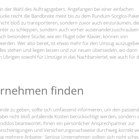
z in der Wahl des Auftragsgebers. Angefangen bei einer einfachen
Stücke reicht die Bandbreite meist bis zu dem Rundum-Sorglos-Pake
icht bloß zu transportieren, sondern zuvor auch einzuräumen, di
unter zu schleppen, sondern auch vorher auseinanderzuschraube
ch besondere Stücke, wie ein Flügel oder Klavier, können von
erden. Wer also bereit, ist etwas mehr für den Umzug auszugebe
lles stehen und liegen lassen und zur neuen übersiedeln, wo dann 
im Übrigen sowohl für Umzüge in das Nachbarviertel, wie auch für 
ternehmen finden
ände zu geben, sollte sich umfassend informieren, um den passen
abei nicht bloß anfallende Kosten berücksichtigt werden, sondern 
ndslos beantwortet, Ihnen ein persönlicher Ansprechpartner zur
bescheinigungen und Versicherungsnachweise durchweg korrekt wi
hig mehrere Anbieter. Seriöse Unternehmen sollten sich nicht sche