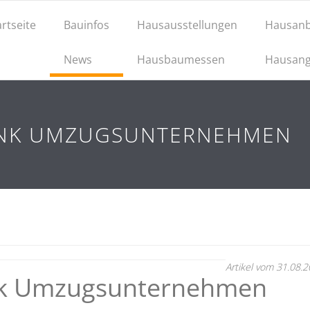
artseite
Bauinfos
Hausausstellungen
Hausanb
News
Hausbaumessen
Hausang
ANK UMZUGSUNTERNEHMEN
Artikel vom 31.08.
ank Umzugsunternehmen