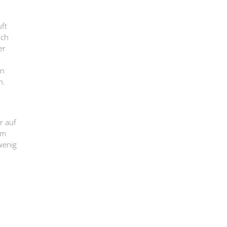
uft
och
er
en
n.
r auf
em
wenig