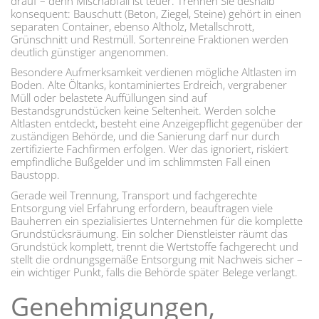
drauf – denn Mischabfall ist teuer. Trennen Sie deshalb
konsequent: Bauschutt (Beton, Ziegel, Steine) gehört in einen
separaten Container, ebenso Altholz, Metallschrott,
Grünschnitt und Restmüll. Sortenreine Fraktionen werden
deutlich günstiger angenommen.
Besondere Aufmerksamkeit verdienen mögliche Altlasten im
Boden. Alte Öltanks, kontaminiertes Erdreich, vergrabener
Müll oder belastete Auffüllungen sind auf
Bestandsgrundstücken keine Seltenheit. Werden solche
Altlasten entdeckt, besteht eine Anzeigepflicht gegenüber der
zuständigen Behörde, und die Sanierung darf nur durch
zertifizierte Fachfirmen erfolgen. Wer das ignoriert, riskiert
empfindliche Bußgelder und im schlimmsten Fall einen
Baustopp.
Gerade weil Trennung, Transport und fachgerechte
Entsorgung viel Erfahrung erfordern, beauftragen viele
Bauherren ein spezialisiertes Unternehmen für die komplette
Grundstücksräumung. Ein solcher Dienstleister räumt das
Grundstück komplett, trennt die Wertstoffe fachgerecht und
stellt die ordnungsgemäße Entsorgung mit Nachweis sicher –
ein wichtiger Punkt, falls die Behörde später Belege verlangt.
Genehmigungen,