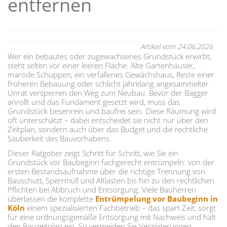
entfernen
Artikel vom 24.06.2026
Wer ein bebautes oder zugewachsenes Grundstück erwirbt,
steht selten vor einer leeren Fläche. Alte Gartenhäuser,
marode Schuppen, ein verfallenes Gewächshaus, Reste einer
früheren Bebauung oder schlicht jahrelang angesammelter
Unrat versperren den Weg zum Neubau. Bevor der Bagger
anrollt und das Fundament gesetzt wird, muss das
Grundstück besenrein und baufrei sein. Diese Räumung wird
oft unterschätzt – dabei entscheidet sie nicht nur über den
Zeitplan, sondern auch über das Budget und die rechtliche
Sauberkeit des Bauvorhabens.
Dieser Ratgeber zeigt Schritt für Schritt, wie Sie ein
Grundstück vor Baubeginn fachgerecht entrümpeln: von der
ersten Bestandsaufnahme über die richtige Trennung von
Bauschutt, Sperrmüll und Altlasten bis hin zu den rechtlichen
Pflichten bei Abbruch und Entsorgung. Viele Bauherren
überlassen die komplette
Entrümpelung vor Baubeginn in
Köln
einem spezialisierten Fachbetrieb – das spart Zeit, sorgt
für eine ordnungsgemäße Entsorgung mit Nachweis und hält
den Bauzeitplan ein. So vermeiden Sie Verzögerungen,