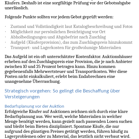
Käufers. Deshalb ist eine sorgfältige Prüfung vor der Gebotsabgabe
unerlässlich.
Folgende Punkte sollten vor jedem Gebot geprüft werden:
·
Zustand und Vollständigkeit laut Katalogbeschreibung und Fotos
·
Möglichkeit zur persönlichen Besichtigung vor Ort
·
Abholbedingungen und Abgabefrist nach Zuschlag
·
Aufgeld (Käuferprovision), das zum Zuschlagspreis hinzukommt
·
Transport- und Lagerkosten für großvolumige Materialien
Das Aufgeld ist ein oft unterschätzter Kostenfaktor. Auktionshäuser
erheben auf den Zuschlagspreis eine Provision, die je nach Anbieter
zwischen 10 und 25 Prozent betragen kann. Hinzu kommen
gegebenenfalls Mehrwertsteuer und Transportkosten. Wer diese
Posten nicht einkalkuliert, erlebt beim Endabrechnen eine
unangenehme Überraschung.
Strategisch vorgehen: So gelingt die Beschaffung über
Versteigerungen
Bedarfsplanung vor der Auktion
Erfolgreiche Käufer auf Auktionen zeichnen sich durch eine klare
Bedarfsplanung aus. Wer weiß, welche Materialien in welcher
Menge benötigt werden, kann gezielt nach passenden Losen suchen
und bleibt beim Bieten diszipliniert. Spontane Käufe, die nur
aufgrund des günstigen Preises getätigt werden, führen häufig zu
Lagerproblemen oder zu Material, das letztlich nicht verbaut wird.