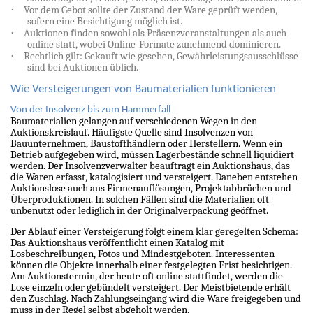
·
Vor dem Gebot sollte der Zustand der Ware geprüft werden,
sofern eine Besichtigung möglich ist.
·
Auktionen finden sowohl als Präsenzveranstaltungen als auch
online statt, wobei Online-Formate zunehmend dominieren.
·
Rechtlich gilt: Gekauft wie gesehen, Gewährleistungsausschlüsse
sind bei Auktionen üblich.
Wie Versteigerungen von Baumaterialien funktionieren
Von der Insolvenz bis zum Hammerfall
Baumaterialien gelangen auf verschiedenen Wegen in den
Auktionskreislauf. Häufigste Quelle sind Insolvenzen von
Bauunternehmen, Baustoffhändlern oder Herstellern. Wenn ein
Betrieb aufgegeben wird, müssen Lagerbestände schnell liquidiert
werden. Der Insolvenzverwalter beauftragt ein Auktionshaus, das
die Waren erfasst, katalogisiert und versteigert. Daneben entstehen
Auktionslose auch aus Firmenauflösungen, Projektabbrüchen und
Überproduktionen. In solchen Fällen sind die Materialien oft
unbenutzt oder lediglich in der Originalverpackung geöffnet.
Der Ablauf einer Versteigerung folgt einem klar geregelten Schema:
Das Auktionshaus veröffentlicht einen Katalog mit
Losbeschreibungen, Fotos und Mindestgeboten. Interessenten
können die Objekte innerhalb einer festgelegten Frist besichtigen.
Am Auktionstermin, der heute oft online stattfindet, werden die
Lose einzeln oder gebündelt versteigert. Der Meistbietende erhält
den Zuschlag. Nach Zahlungseingang wird die Ware freigegeben und
muss in der Regel selbst abgeholt werden.