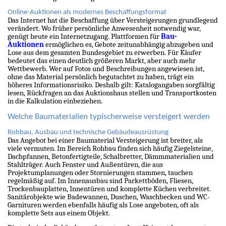
Online-Auktionen als modernes Beschaffungsformat
Das Internet hat die Beschaffung über Versteigerungen grundlegend
verändert. Wo früher persönliche Anwesenheit notwendig war,
genügt heute ein Internetzugang. Plattformen für
Bau-
Auktionen
ermöglichen es, Gebote zeitunabhängig abzugeben und
Lose aus dem gesamten Bundesgebiet zu erwerben. Für Käufer
bedeutet das einen deutlich größeren Markt, aber auch mehr
Wettbewerb. Wer auf Fotos und Beschreibungen angewiesen ist,
ohne das Material persönlich begutachtet zu haben, trägt ein
höheres Informationsrisiko. Deshalb gilt: Katalogangaben sorgfältig
lesen, Rückfragen an das Auktionshaus stellen und Transportkosten
in die Kalkulation einbeziehen.
Welche Baumaterialien typischerweise versteigert werden
Rohbau, Ausbau und technische Gebäudeausrüstung
Das Angebot bei einer Baumaterial Versteigerung ist breiter, als
viele vermuten. Im Bereich Rohbau finden sich häufig Ziegelsteine,
Dachpfannen, Betonfertigteile, Schalbretter, Dämmmaterialien und
Stahlträger. Auch Fenster und Außentüren, die aus
Projektumplanungen oder Stornierungen stammen, tauchen
regelmäßig auf. Im Innenausbau sind Parkettböden, Fliesen,
Trockenbauplatten, Innentüren und komplette Küchen verbreitet.
Sanitärobjekte wie Badewannen, Duschen, Waschbecken und WC-
Garnituren werden ebenfalls häufig als Lose angeboten, oft als
komplette Sets aus einem Objekt.