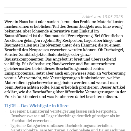
Artikel vom 18.05.2026
Wer ein Haus baut oder saniert, kennt das Problem: Materialkosten
machen einen erheblichen Teil des Gesamtbudgets aus. Eine wenig
bekannte, aber lohnende Alternative zum Einkauf im
Baustoffhandel ist die Baumaterial Versteigerung. Bei öffentlichen
Auktionen gelangen regelmäßig Restposten, Lagerüberhänge und
Baumaterialien aus Insolvenzen unter den Hammer, die zu einem
Bruchteil des Neupreises erworben werden können. Ob Dachziegel,
Fenster, Sanitärobjekte, Bodenbeläge oder ganze
Bausatzkomponenten: Das Angebot ist breit und überraschend
vielfältig. Für Selbstbauer, Handwerker und Bauunternehmen
gleichermaßen bietet dieses Beschaffungsmodell echtes
Einsparpotenzial, setzt aber auch ein gewisses Maß an Vorbereitung
voraus. Wer versteht, wie Versteigerungen funktionieren, welche
Materialien typischerweise angeboten werden und worauf man
beim Bieten achten sollte, kann erheblich profitieren. Dieser Artikel
erklärt, wie die Beschaffung über öffentliche Versteigerungen in der
Praxis funktioniert und was Bauherren dabei beachten müssen.
TL;DR -- Das Wichtigste in Kürze
·
Bei einer Baumaterial Versteigerung lassen sich Restposten,
Insolvenzware und Lagerüberhänge deutlich günstiger als im
Fachhandel erwerben.
·
Typische Kategorien umfassen Dachdeckungsmaterialien,
Sanitärobjekte, Fenster, Türen, Bodenbeläge und Baumaschinen.