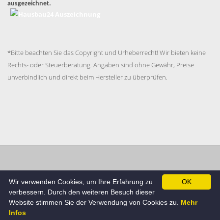
ausgezeichnet.
*Bitte beachten Sie das Copyright und Urheberrecht! Wir bieten keine
Rechts- oder Steuerberatung. Angaben sind ohne Gewähr, Preise
unverbindlich und direkt beim Hersteller zu überprüfen.
Impressum
Datenschutzerklärung
AGB
Cookie
Wir verwenden Cookies, um Ihre Erfahrung zu
OK
Richtlinie
verbessern. Durch den weiteren Besuch dieser
© Hausbau24.de , Alle Rechte beim Betreiber.
Website stimmen Sie der Verwendung von Cookies zu.
Mehr
Infos