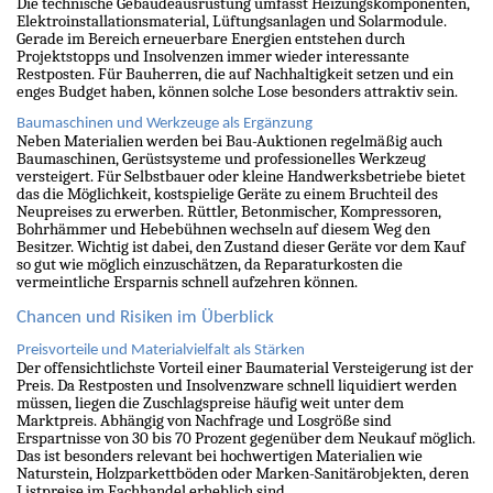
Die technische Gebäudeausrüstung umfasst Heizungskomponenten,
Elektroinstallationsmaterial, Lüftungsanlagen und Solarmodule.
Gerade im Bereich erneuerbare Energien entstehen durch
Projektstopps und Insolvenzen immer wieder interessante
Restposten. Für Bauherren, die auf Nachhaltigkeit setzen und ein
enges Budget haben, können solche Lose besonders attraktiv sein.
Baumaschinen und Werkzeuge als Ergänzung
Neben Materialien werden bei Bau-Auktionen regelmäßig auch
Baumaschinen, Gerüstsysteme und professionelles Werkzeug
versteigert. Für Selbstbauer oder kleine Handwerksbetriebe bietet
das die Möglichkeit, kostspielige Geräte zu einem Bruchteil des
Neupreises zu erwerben. Rüttler, Betonmischer, Kompressoren,
Bohrhämmer und Hebebühnen wechseln auf diesem Weg den
Besitzer. Wichtig ist dabei, den Zustand dieser Geräte vor dem Kauf
so gut wie möglich einzuschätzen, da Reparaturkosten die
vermeintliche Ersparnis schnell aufzehren können.
Chancen und Risiken im Überblick
Preisvorteile und Materialvielfalt als Stärken
Der offensichtlichste Vorteil einer Baumaterial Versteigerung ist der
Preis. Da Restposten und Insolvenzware schnell liquidiert werden
müssen, liegen die Zuschlagspreise häufig weit unter dem
Marktpreis. Abhängig von Nachfrage und Losgröße sind
Erspartnisse von 30 bis 70 Prozent gegenüber dem Neukauf möglich.
Das ist besonders relevant bei hochwertigen Materialien wie
Naturstein, Holzparkettböden oder Marken-Sanitärobjekten, deren
Listpreise im Fachhandel erheblich sind.