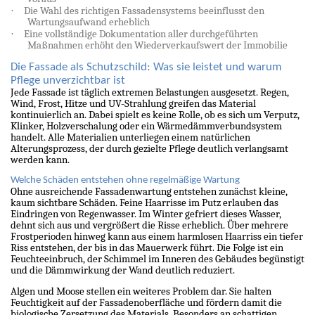
·
Die Wahl des richtigen Fassadensystems beeinflusst den
Wartungsaufwand erheblich
·
Eine vollständige Dokumentation aller durchgeführten
Maßnahmen erhöht den Wiederverkaufswert der Immobilie
Die Fassade als Schutzschild: Was sie leistet und warum
Pflege unverzichtbar ist
Jede Fassade ist täglich extremen Belastungen ausgesetzt. Regen,
Wind, Frost, Hitze und UV-Strahlung greifen das Material
kontinuierlich an. Dabei spielt es keine Rolle, ob es sich um Verputz,
Klinker, Holzverschalung oder ein Wärmedämmverbundsystem
handelt. Alle Materialien unterliegen einem natürlichen
Alterungsprozess, der durch gezielte Pflege deutlich verlangsamt
werden kann.
Welche Schäden entstehen ohne regelmäßige Wartung
Ohne ausreichende Fassadenwartung entstehen zunächst kleine,
kaum sichtbare Schäden. Feine Haarrisse im Putz erlauben das
Eindringen von Regenwasser. Im Winter gefriert dieses Wasser,
dehnt sich aus und vergrößert die Risse erheblich. Über mehrere
Frostperioden hinweg kann aus einem harmlosen Haarriss ein tiefer
Riss entstehen, der bis in das Mauerwerk führt. Die Folge ist ein
Feuchteeinbruch, der Schimmel im Inneren des Gebäudes begünstigt
und die Dämmwirkung der Wand deutlich reduziert.
Algen und Moose stellen ein weiteres Problem dar. Sie halten
Feuchtigkeit auf der Fassadenoberfläche und fördern damit die
biologische Zersetzung des Materials. Besonders an schattigen