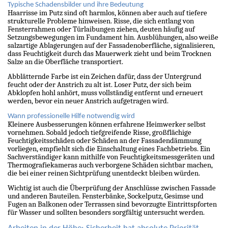
Typische Schadensbilder und ihre Bedeutung
Haarrisse im Putz sind oft harmlos, können aber auch auf tiefere
strukturelle Probleme hinweisen. Risse, die sich entlang von
Fensterrahmen oder Türlaibungen ziehen, deuten häufig auf
Setzungsbewegungen im Fundament hin. Ausblühungen, also weiße
salzartige Ablagerungen auf der Fassadenoberfläche, signalisieren,
dass Feuchtigkeit durch das Mauerwerk zieht und beim Trocknen
Salze an die Oberfläche transportiert.
Abblätternde Farbe ist ein Zeichen dafür, dass der Untergrund
feucht oder der Anstrich zu alt ist. Loser Putz, der sich beim
Abklopfen hohl anhört, muss vollständig entfernt und erneuert
werden, bevor ein neuer Anstrich aufgetragen wird.
Wann professionelle Hilfe notwendig wird
Kleinere Ausbesserungen können erfahrene Heimwerker selbst
vornehmen. Sobald jedoch tiefgreifende Risse, großflächige
Feuchtigkeitsschäden oder Schäden an der Fassadendämmung
vorliegen, empfiehlt sich die Einschaltung eines Fachbetriebs. Ein
Sachverständiger kann mithilfe von Feuchtigkeitsmessgeräten und
Thermografiekameras auch verborgene Schäden sichtbar machen,
die bei einer reinen Sichtprüfung unentdeckt bleiben würden.
Wichtig ist auch die Überprüfung der Anschlüsse zwischen Fassade
und anderen Bauteilen. Fensterbänke, Sockelputz, Gesimse und
Fugen an Balkonen oder Terrassen sind bevorzugte Eintrittspforten
für Wasser und sollten besonders sorgfältig untersucht werden.