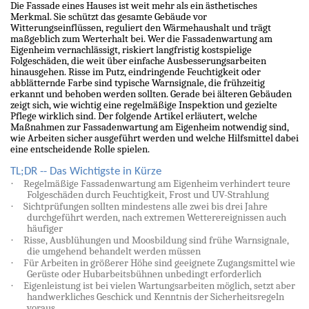
Die Fassade eines Hauses ist weit mehr als ein ästhetisches
Merkmal. Sie schützt das gesamte Gebäude vor
Witterungseinflüssen, reguliert den Wärmehaushalt und trägt
maßgeblich zum Werterhalt bei. Wer die Fassadenwartung am
Eigenheim vernachlässigt, riskiert langfristig kostspielige
Folgeschäden, die weit über einfache Ausbesserungsarbeiten
hinausgehen. Risse im Putz, eindringende Feuchtigkeit oder
abblätternde Farbe sind typische Warnsignale, die frühzeitig
erkannt und behoben werden sollten. Gerade bei älteren Gebäuden
zeigt sich, wie wichtig eine regelmäßige Inspektion und gezielte
Pflege wirklich sind. Der folgende Artikel erläutert, welche
Maßnahmen zur Fassadenwartung am Eigenheim notwendig sind,
wie Arbeiten sicher ausgeführt werden und welche Hilfsmittel dabei
eine entscheidende Rolle spielen.
TL;DR -- Das Wichtigste in Kürze
·
Regelmäßige Fassadenwartung am Eigenheim verhindert teure
Folgeschäden durch Feuchtigkeit, Frost und UV-Strahlung
·
Sichtprüfungen sollten mindestens alle zwei bis drei Jahre
durchgeführt werden, nach extremen Wetterereignissen auch
häufiger
·
Risse, Ausblühungen und Moosbildung sind frühe Warnsignale,
die umgehend behandelt werden müssen
·
Für Arbeiten in größerer Höhe sind geeignete Zugangsmittel wie
Gerüste oder Hubarbeitsbühnen unbedingt erforderlich
·
Eigenleistung ist bei vielen Wartungsarbeiten möglich, setzt aber
handwerkliches Geschick und Kenntnis der Sicherheitsregeln
voraus