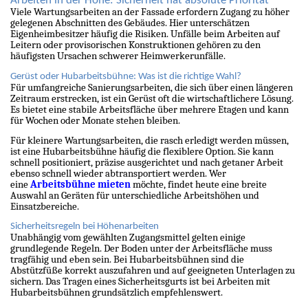
Arbeiten in der Höhe: Sicherheit hat absolute Priorität
Viele Wartungsarbeiten an der Fassade erfordern Zugang zu höher
gelegenen Abschnitten des Gebäudes. Hier unterschätzen
Eigenheimbesitzer häufig die Risiken. Unfälle beim Arbeiten auf
Leitern oder provisorischen Konstruktionen gehören zu den
häufigsten Ursachen schwerer Heimwerkerunfälle.
Gerüst oder Hubarbeitsbühne: Was ist die richtige Wahl?
Für umfangreiche Sanierungsarbeiten, die sich über einen längeren
Zeitraum erstrecken, ist ein Gerüst oft die wirtschaftlichere Lösung.
Es bietet eine stabile Arbeitsfläche über mehrere Etagen und kann
für Wochen oder Monate stehen bleiben.
Für kleinere Wartungsarbeiten, die rasch erledigt werden müssen,
ist eine Hubarbeitsbühne häufig die flexiblere Option. Sie kann
schnell positioniert, präzise ausgerichtet und nach getaner Arbeit
ebenso schnell wieder abtransportiert werden. Wer
eine
Arbeitsbühne mieten
möchte, findet heute eine breite
Auswahl an Geräten für unterschiedliche Arbeitshöhen und
Einsatzbereiche.
Sicherheitsregeln bei Höhenarbeiten
Unabhängig vom gewählten Zugangsmittel gelten einige
grundlegende Regeln. Der Boden unter der Arbeitsfläche muss
tragfähig und eben sein. Bei Hubarbeitsbühnen sind die
Abstützfüße korrekt auszufahren und auf geeigneten Unterlagen zu
sichern. Das Tragen eines Sicherheitsgurts ist bei Arbeiten mit
Hubarbeitsbühnen grundsätzlich empfehlenswert.