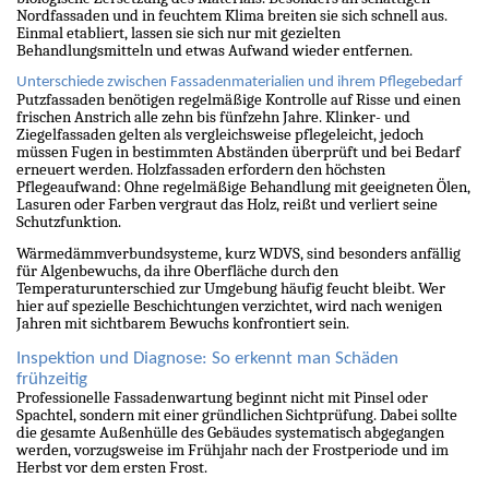
Nordfassaden und in feuchtem Klima breiten sie sich schnell aus.
Einmal etabliert, lassen sie sich nur mit gezielten
Behandlungsmitteln und etwas Aufwand wieder entfernen.
Unterschiede zwischen Fassadenmaterialien und ihrem Pflegebedarf
Putzfassaden benötigen regelmäßige Kontrolle auf Risse und einen
frischen Anstrich alle zehn bis fünfzehn Jahre. Klinker- und
Ziegelfassaden gelten als vergleichsweise pflegeleicht, jedoch
müssen Fugen in bestimmten Abständen überprüft und bei Bedarf
erneuert werden. Holzfassaden erfordern den höchsten
Pflegeaufwand: Ohne regelmäßige Behandlung mit geeigneten Ölen,
Lasuren oder Farben vergraut das Holz, reißt und verliert seine
Schutzfunktion.
Wärmedämmverbundsysteme, kurz WDVS, sind besonders anfällig
für Algenbewuchs, da ihre Oberfläche durch den
Temperaturunterschied zur Umgebung häufig feucht bleibt. Wer
hier auf spezielle Beschichtungen verzichtet, wird nach wenigen
Jahren mit sichtbarem Bewuchs konfrontiert sein.
Inspektion und Diagnose: So erkennt man Schäden
frühzeitig
Professionelle Fassadenwartung beginnt nicht mit Pinsel oder
Spachtel, sondern mit einer gründlichen Sichtprüfung. Dabei sollte
die gesamte Außenhülle des Gebäudes systematisch abgegangen
werden, vorzugsweise im Frühjahr nach der Frostperiode und im
Herbst vor dem ersten Frost.