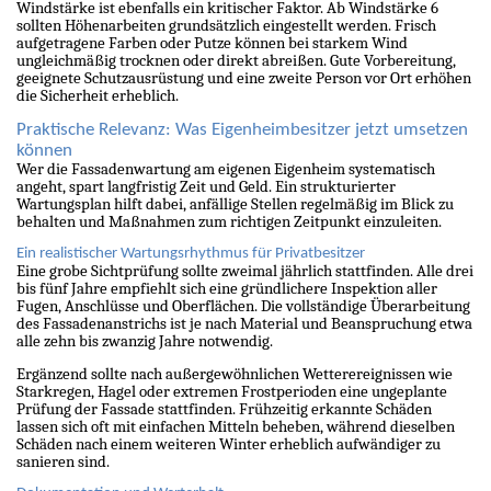
Windstärke ist ebenfalls ein kritischer Faktor. Ab Windstärke 6
sollten Höhenarbeiten grundsätzlich eingestellt werden. Frisch
aufgetragene Farben oder Putze können bei starkem Wind
ungleichmäßig trocknen oder direkt abreißen. Gute Vorbereitung,
geeignete Schutzausrüstung und eine zweite Person vor Ort erhöhen
die Sicherheit erheblich.
Praktische Relevanz: Was Eigenheimbesitzer jetzt umsetzen
können
Wer die Fassadenwartung am eigenen Eigenheim systematisch
angeht, spart langfristig Zeit und Geld. Ein strukturierter
Wartungsplan hilft dabei, anfällige Stellen regelmäßig im Blick zu
behalten und Maßnahmen zum richtigen Zeitpunkt einzuleiten.
Ein realistischer Wartungsrhythmus für Privatbesitzer
Eine grobe Sichtprüfung sollte zweimal jährlich stattfinden. Alle drei
bis fünf Jahre empfiehlt sich eine gründlichere Inspektion aller
Fugen, Anschlüsse und Oberflächen. Die vollständige Überarbeitung
des Fassadenanstrichs ist je nach Material und Beanspruchung etwa
alle zehn bis zwanzig Jahre notwendig.
Ergänzend sollte nach außergewöhnlichen Wetterereignissen wie
Starkregen, Hagel oder extremen Frostperioden eine ungeplante
Prüfung der Fassade stattfinden. Frühzeitig erkannte Schäden
lassen sich oft mit einfachen Mitteln beheben, während dieselben
Schäden nach einem weiteren Winter erheblich aufwändiger zu
sanieren sind.