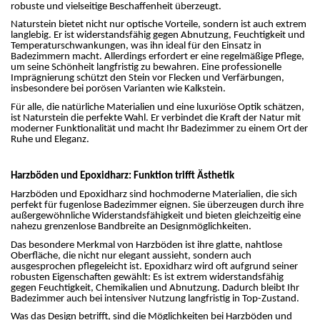
robuste und vielseitige Beschaffenheit überzeugt.
Naturstein bietet nicht nur optische Vorteile, sondern ist auch extrem
langlebig. Er ist widerstandsfähig gegen Abnutzung, Feuchtigkeit und
Temperaturschwankungen, was ihn ideal für den Einsatz in
Badezimmern macht. Allerdings erfordert er eine regelmäßige Pflege,
um seine Schönheit langfristig zu bewahren. Eine professionelle
Imprägnierung schützt den Stein vor Flecken und Verfärbungen,
insbesondere bei porösen Varianten wie Kalkstein.
Für alle, die natürliche Materialien und eine luxuriöse Optik schätzen,
ist Naturstein die perfekte Wahl. Er verbindet die Kraft der Natur mit
moderner Funktionalität und macht Ihr Badezimmer zu einem Ort der
Ruhe und Eleganz.
Harzböden und Epoxidharz: Funktion trifft Ästhetik
Harzböden und Epoxidharz sind hochmoderne Materialien, die sich
perfekt für fugenlose Badezimmer eignen. Sie überzeugen durch ihre
außergewöhnliche Widerstandsfähigkeit und bieten gleichzeitig eine
nahezu grenzenlose Bandbreite an Designmöglichkeiten.
Das besondere Merkmal von Harzböden ist ihre glatte, nahtlose
Oberfläche, die nicht nur elegant aussieht, sondern auch
ausgesprochen pflegeleicht ist. Epoxidharz wird oft aufgrund seiner
robusten Eigenschaften gewählt: Es ist extrem widerstandsfähig
gegen Feuchtigkeit, Chemikalien und Abnutzung. Dadurch bleibt Ihr
Badezimmer auch bei intensiver Nutzung langfristig in Top-Zustand.
Was das Design betrifft, sind die Möglichkeiten bei Harzböden und