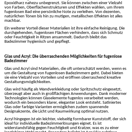
Epoxidharz nahezu unbegrenzt. Sie können zwischen einer Vielzahl
von Farben, Oberflächenstrukturen und Effekten wählen, um Ihrem
fugenlosen Bad eine persönliche Note zu verleihen. Von dezenten,
natürlichen Tönen bis hin zu mutigen, metallischen Effekten ist alles
machbar.
Ein weiterer Vorteil dieser Materialien ist ihre einfache Reinigung. Die
durchgehenden, fugenlosen Flächen verhindern, dass sich Schmutz
oder Feuchtigkeit in Ritzen ansammelt. Dadurch bleibt das
Badezimmer hygienisch und gepflegt.
Glas und Acryl: Die überraschenden Möglichkeiten für fugenlose
Badezimmer
Glas und Acryl sind Materialien, die oft unterschätzt werden, wenn es
um die Gestaltung von fugenlosen Badezimmern geht. Dabei bieten
sie eine Vielzahl von Vorteilen und eröffnen überraschend kreative
Gestaltungsmöglichkeiten.
Glas wird häufig als Wandverkleidung oder Spritzschutz eingesetzt,
überzeugt aber auch in großflächigen Anwendungen. Dank moderner
Technologien können Glaselemente fugenlos verarbeitet werden,
wodurch ein besonders klarer, eleganter Look entsteht. Satiniertes
Glas oder farbige Varianten ermöglichen zudem spannende
Designakzente, die Licht und Raumwirkung optimal nutzen.
Acryl hingegen ist ein leichter, vielseitig formbarer Kunststoff, der sich
ideal für individuelle Badezimmerlösungen eignet. Es ist
widerstandsfähig gegen Feuchtigkeit und Kratzer, was es zu einer