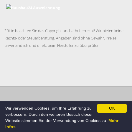
*Bitte beachten Sie das Copyright und Urheberrecht! Wir bieten keine
Rechts- oder Steuerberatung. Angaben sind ohne Gewähr, Preise
unverbindlich und direkt beim Hersteller zu überprüfen.
Impressum
Datenschutzerklärung
AGB
Cookie
Wir verwenden Cookies, um Ihre Erfahrung zu
OK
Richtlinie
verbessern. Durch den weiteren Besuch dieser
© Hausbau24.de , Alle Rechte beim Betreiber.
Website stimmen Sie der Verwendung von Cookies zu.
Mehr
Infos