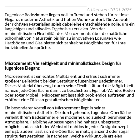
Artikel vom 10.01.2025
Fugenlose Badezimmer liegen voll im Trend und stehen für zeitlose
Eleganz, moderne Ästhetik und hohen Wohnkomfort. Die Auswahl
der richtigen Materialien spielt dabei eine entscheidende Rolle, um ein
langlebiges und stilvolles Ergebnis zu erzielen. Von der
minimalistischen Flexibilität des Microzements über die natürliche
Schönheit von Naturstein bis hin zu innovativen Lösungen wie
Harzböden und Glas bieten sich zahlreiche Möglichkeiten für Ihre
individuellen Ansprüche.
Microzement: Vielseitigkeit und minimalistisches Design für
fugenlose Eleganz
Microzement ist ein echtes Multitalent und erfreut sich immer
größerer Beliebtheit bei der Gestaltung fugenloser Badezimmer.
Dieses Material überzeugt durch seine Flexibilität und die Möglichkeit,
nahezu jede Oberfläche damit zu beschichten. Egal, ob Wände, Böden
oder sogar Möbel – Microzement lässt sich problemlos auftragen und
eröffnet eine Fülle an gestalterischen Möglichkeiten.
Ein besonderer Vorteil von Microzement liegt in seiner
minimalistischen Ästhetik. Die durchgehende, fugenlose Oberfläche
verleiht Ihrem Badezimmer eine moderne und zugleich beruhigende
Atmosphäre. Farbliche Anpassungen sind nahezu unbegrenzt
möglich, sodass sich der Werkstoff nahtlos in jedes Designkonzept
einfügt. Zudem lässt sich die Oberfläche matt, glänzend oder sogar
strukturiert gestalten, je nachdem, welche Wirkung Sie erzielen