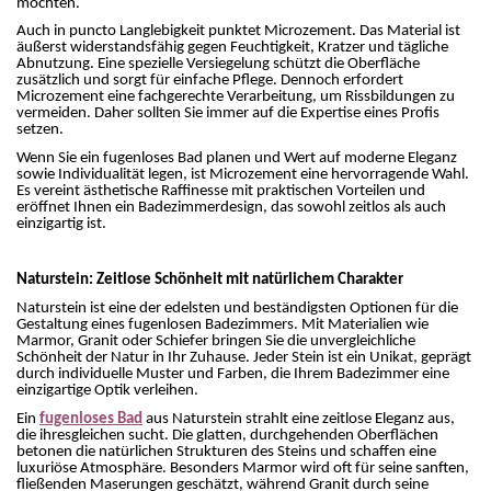
möchten.
Auch in puncto Langlebigkeit punktet Microzement. Das Material ist
äußerst widerstandsfähig gegen Feuchtigkeit, Kratzer und tägliche
Abnutzung. Eine spezielle Versiegelung schützt die Oberfläche
zusätzlich und sorgt für einfache Pflege. Dennoch erfordert
Microzement eine fachgerechte Verarbeitung, um Rissbildungen zu
vermeiden. Daher sollten Sie immer auf die Expertise eines Profis
setzen.
Wenn Sie ein fugenloses Bad planen und Wert auf moderne Eleganz
sowie Individualität legen, ist Microzement eine hervorragende Wahl.
Es vereint ästhetische Raffinesse mit praktischen Vorteilen und
eröffnet Ihnen ein Badezimmerdesign, das sowohl zeitlos als auch
einzigartig ist.
Naturstein: Zeitlose Schönheit mit natürlichem Charakter
Naturstein ist eine der edelsten und beständigsten Optionen für die
Gestaltung eines fugenlosen Badezimmers. Mit Materialien wie
Marmor, Granit oder Schiefer bringen Sie die unvergleichliche
Schönheit der Natur in Ihr Zuhause. Jeder Stein ist ein Unikat, geprägt
durch individuelle Muster und Farben, die Ihrem Badezimmer eine
einzigartige Optik verleihen.
Ein
fugenloses Bad
aus Naturstein strahlt eine zeitlose Eleganz aus,
die ihresgleichen sucht. Die glatten, durchgehenden Oberflächen
betonen die natürlichen Strukturen des Steins und schaffen eine
luxuriöse Atmosphäre. Besonders Marmor wird oft für seine sanften,
fließenden Maserungen geschätzt, während Granit durch seine