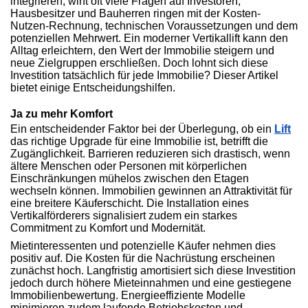
integrieren, wirft oft viele Fragen auf Investoren,
Hausbesitzer und Bauherren ringen mit der Kosten-
Nutzen-Rechnung, technischen Voraussetzungen und dem
potenziellen Mehrwert. Ein moderner Vertikallift kann den
Alltag erleichtern, den Wert der Immobilie steigern und
neue Zielgruppen erschließen. Doch lohnt sich diese
Investition tatsächlich für jede Immobilie? Dieser Artikel
bietet einige Entscheidungshilfen.
Ja zu mehr Komfort
Ein entscheidender Faktor bei der Überlegung, ob ein
Lift
das richtige Upgrade für eine Immobilie ist, betrifft die
Zugänglichkeit. Barrieren reduzieren sich drastisch, wenn
ältere Menschen oder Personen mit körperlichen
Einschränkungen mühelos zwischen den Etagen
wechseln können. Immobilien gewinnen an Attraktivität für
eine breitere Käuferschicht. Die Installation eines
Vertikalförderers signalisiert zudem ein starkes
Commitment zu Komfort und Modernität.
Mietinteressenten und potenzielle Käufer nehmen dies
positiv auf. Die Kosten für die Nachrüstung erscheinen
zunächst hoch. Langfristig amortisiert sich diese Investition
jedoch durch höhere Mieteinnahmen und eine gestiegene
Immobilienbewertung. Energieeffiziente Modelle
minimieren zudem laufende Betriebskosten und