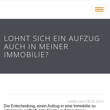
Menü 
LOHNT SICH EIN AUFZUG
AUCH IN MEINER
IMMOBILIE?
Artikel vom 08.02.2024
Die Entscheidung, einen Aufzug in eine Immobilie zu