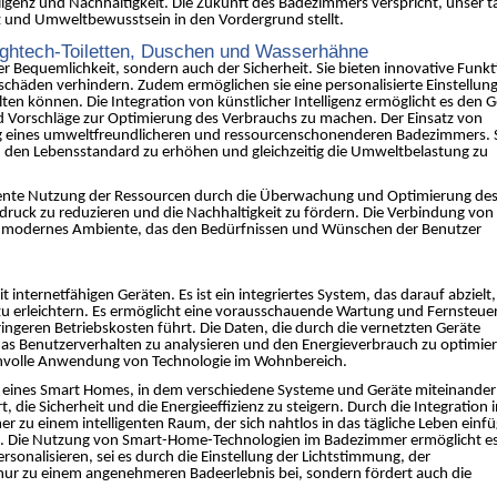
igenz und Nachhaltigkeit. Die Zukunft des Badezimmers verspricht, unser t
enz und Umweltbewusstsein in den Vordergrund stellt.
 Hightech-Toiletten, Duschen und Wasserhähne
der Bequemlichkeit, sondern auch der Sicherheit. Sie bieten innovative Funk
häden verhindern. Zudem ermöglichen sie eine personalisierte Einstellung
ten können. Die Integration von künstlicher Intelligenz ermöglicht es den G
 Vorschläge zur Optimierung des Verbrauchs zu machen. Der Einsatz von
tung eines umweltfreundlicheren und ressourcenschonenderen Badezimmers. S
n, den Lebensstandard zu erhöhen und gleichzeitig die Umweltbelastung zu
fiziente Nutzung der Ressourcen durch die Überwachung und Optimierung de
druck zu reduzieren und die Nachhaltigkeit zu fördern. Die Verbindung von
nd modernes Ambiente, das den Bedürfnissen und Wünschen der Benutzer
internetfähigen Geräten. Es ist ein integriertes System, das darauf abzielt,
zu erleichtern. Es ermöglicht eine vorausschauende Wartung und Fernsteu
ngeren Betriebskosten führt. Die Daten, die durch die vernetzten Geräte
 Benutzerverhalten zu analysieren und den Energieverbrauch zu optimier
sinnvolle Anwendung von Technologie im Wohnbereich.
eil eines Smart Homes, in dem verschiedene Systeme und Geräte miteinander
e Sicherheit und die Energieeffizienz zu steigern. Durch die Integration i
zu einem intelligenten Raum, der sich nahtlos in das tägliche Leben einf
ert. Die Nutzung von Smart-Home-Technologien im Badezimmer ermöglicht e
sonalisieren, sei es durch die Einstellung der Lichtstimmung, der
nur zu einem angenehmeren Badeerlebnis bei, sondern fördert auch die