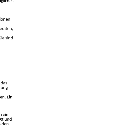
ägliches
tionen
,
eräten,
ie sind
s
 das
erung
en. Ein
n ein
ügt und
s den