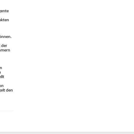
gente
ukten
können.
 der
immern
en
m
llt
on
elt den