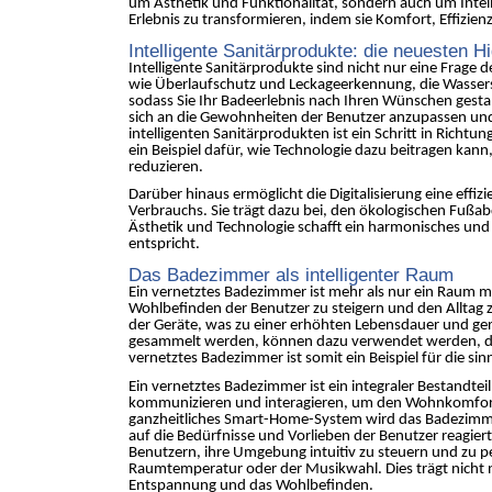
um Ästhetik und Funktionalität, sondern auch um Intell
Erlebnis zu transformieren, indem sie Komfort, Effizi
Intelligente Sanitärprodukte: die neuesten
Intelligente Sanitärprodukte sind nicht nur eine Frage 
wie Überlaufschutz und Leckageerkennung, die Wassersc
sodass Sie Ihr Badeerlebnis nach Ihren Wünschen gestal
sich an die Gewohnheiten der Benutzer anzupassen und
intelligenten Sanitärprodukten ist ein Schritt in Rich
ein Beispiel dafür, wie Technologie dazu beitragen kan
reduzieren.
Darüber hinaus ermöglicht die Digitalisierung eine ef
Verbrauchs. Sie trägt dazu bei, den ökologischen Fußab
Ästhetik und Technologie schafft ein harmonisches u
entspricht.
Das Badezimmer als intelligenter Raum
Ein vernetztes Badezimmer ist mehr als nur ein Raum mit 
Wohlbefinden der Benutzer zu steigern und den Alltag 
der Geräte, was zu einer erhöhten Lebensdauer und geri
gesammelt werden, können dazu verwendet werden, das
vernetztes Badezimmer ist somit ein Beispiel für die 
Ein vernetztes Badezimmer ist ein integraler Bestandt
kommunizieren und interagieren, um den Wohnkomfort, di
ganzheitliches Smart-Home-System wird das Badezimmer 
auf die Bedürfnisse und Vorlieben der Benutzer reagi
Benutzern, ihre Umgebung intuitiv zu steuern und zu per
Raumtemperatur oder der Musikwahl. Dies trägt nicht 
Entspannung und das Wohlbefinden.