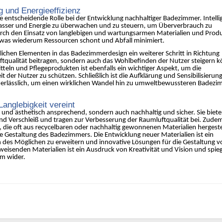
 und Energieeffizienz
e entscheidende Rolle bei der Entwicklung nachhaltiger Badezimmer. Intelli
sser und Energie zu überwachen und zu steuern, um Überverbrauch zu
ch den Einsatz von langlebigen und wartungsarmen Materialien und Prod
 was wiederum Ressourcen schont und Abfall minimiert.
rlichen Elementen in das Badezimmerdesign ein weiterer Schritt in Richtung
Luftqualität beitragen, sondern auch das Wohlbefinden der Nutzer steigern 
eln und Pflegeprodukten ist ebenfalls ein wichtiger Aspekt, um die
er Nutzer zu schützen. Schließlich ist die Aufklärung und Sensibilisierung
nerlässlich, um einen wirklichen Wandel hin zu umweltbewussteren Badez
anglebigkeit vereint
 und ästhetisch ansprechend, sondern auch nachhaltig und sicher. Sie biet
d Verschleiß und tragen zur Verbesserung der Raumluftqualität bei. Zude
, die oft aus recycelbaren oder nachhaltig gewonnenen Materialien hergeste
 Gestaltung des Badezimmers. Die Entwicklung neuer Materialien ist ein
zen des Möglichen zu erweitern und innovative Lösungen für die Gestaltung v
senden Materialien ist ein Ausdruck von Kreativität und Vision und spieg
m wider.