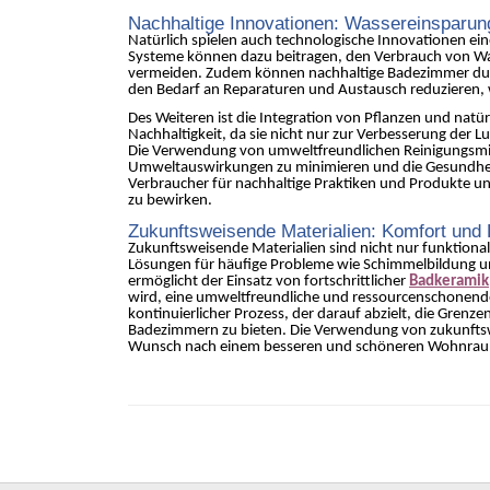
Nachhaltige Innovationen: Wassereinsparung
Natürlich spielen auch technologische Innovationen ein
Systeme können dazu beitragen, den Verbrauch von Wa
vermeiden. Zudem können nachhaltige Badezimmer dur
den Bedarf an Reparaturen und Austausch reduzieren,
Des Weiteren ist die Integration von Pflanzen und natü
Nachhaltigkeit, da sie nicht nur zur Verbesserung der 
Die Verwendung von umweltfreundlichen Reinigungsmitt
Umweltauswirkungen zu minimieren und die Gesundheit d
Verbraucher für nachhaltige Praktiken und Produkte u
zu bewirken.
Zukunftsweisende Materialien: Komfort und L
Zukunftsweisende Materialien sind nicht nur funktional
Lösungen für häufige Probleme wie Schimmelbildung un
ermöglicht der Einsatz von fortschrittlicher
Badkeramik
wird, eine umweltfreundliche und ressourcenschonende
kontinuierlicher Prozess, der darauf abzielt, die Gren
Badezimmern zu bieten. Die Verwendung von zukunftswei
Wunsch nach einem besseren und schöneren Wohnrau