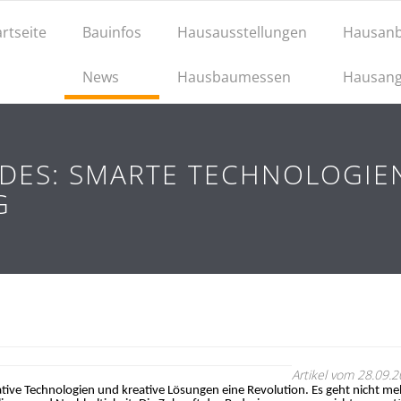
artseite
Bauinfos
Hausausstellungen
Hausanb
News
Hausbaumessen
Hausang
ADES: SMARTE TECHNOLOGIE
G
Artikel vom 28.09.
tive Technologien und kreative Lösungen eine Revolution. Es geht nicht me