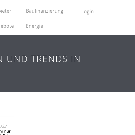
ieter
Baufinanzierung
Login
ebote
Energie
N UND TRENDS IN
2023
hr nur