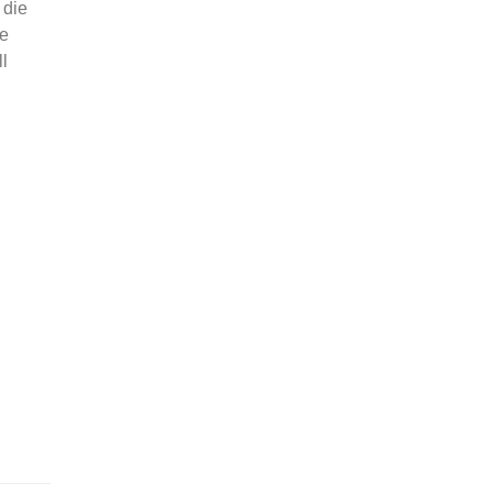
 die
te
l