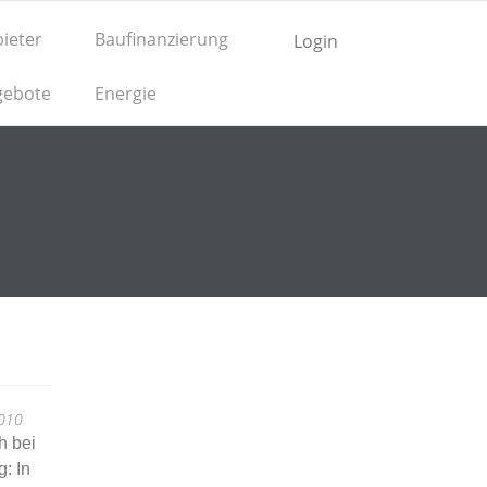
ieter
Baufinanzierung
Login
gebote
Energie
2010
h bei
: In