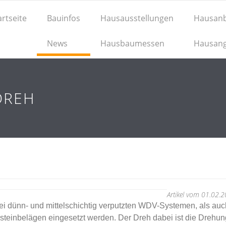
artseite
Bauinfos
Hausausstellungen
Hausanb
News
Hausbaumessen
Hausan
DREH
Artikel vom 01.02.
ei dünn- und mittelschichtig verputzten WDV-Systemen, als auc
einbelägen eingesetzt werden. Der Dreh dabei ist die Drehung