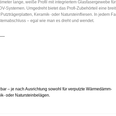
imeter lange, weiße Profil mit integriertem Glasfasergewebe für
DV-Systemen. Umgedreht bietet das Profi-Zubehörteil eine brei
utzträgerplatten, Keramik- oder Natursteinfliesen. In jedem Fal
stemabschluss – egal wie man es dreht und wendet.
----
utzbar – je nach Ausrichtung sowohl für verputzte Wärmedämm-
mik- oder Natursteinbelägen.