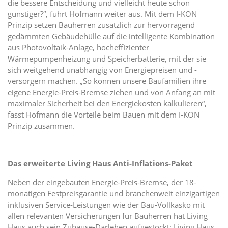
die bessere Entscheidung und vielleicht heute schon
günstiger?“, führt Hofmann weiter aus. Mit dem I-KON
Prinzip setzen Bauherren zusätzlich zur hervorragend
gedämmten Gebäudehülle auf die intelligente Kombination
aus Photovoltaik-Anlage, hocheffizienter
Wärmepumpenheizung und Speicherbatterie, mit der sie
sich weitgehend unabhängig von Energiepreisen und -
versorgern machen. „So können unsere Baufamilien ihre
eigene Energie-Preis-Bremse ziehen und von Anfang an mit
maximaler Sicherheit bei den Energiekosten kalkulieren“,
fasst Hofmann die Vorteile beim Bauen mit dem I-KON
Prinzip zusammen.
Das erweiterte Living Haus Anti-Inflations-Paket
Neben der eingebauten Energie-Preis-Bremse, der 18-
monatigen Festpreisgarantie und branchenweit einzigartigen
inklusiven Service-Leistungen wie der Bau-Vollkasko mit
allen relevanten Versicherungen für Bauherren hat Living
Haus auch sein Zuhause-Darlehen aufgestockt: Living Haus