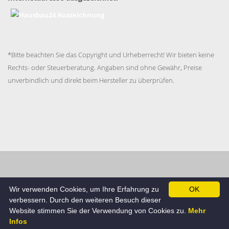
*Bitte beachten Sie das Copyright und Urheberrecht! Wir bieten keine
Rechts- oder Steuerberatung. Angaben sind ohne Gewähr, Preise
unverbindlich und direkt beim Hersteller zu überprüfen.
Impressum
Datenschutzerklärung
AGB
Cookie
Wir verwenden Cookies, um Ihre Erfahrung zu
OK
Richtlinie
verbessern. Durch den weiteren Besuch dieser
© Hausbau24.de , Alle Rechte beim Betreiber.
Website stimmen Sie der Verwendung von Cookies zu.
Mehr
Infos