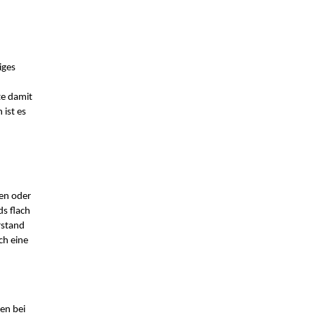
ges 
e damit 
ist es 
n oder 
s flach 
stand 
h eine 
n bei 