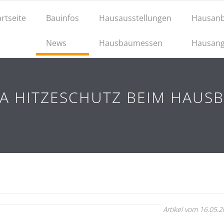
artseite
Bauinfos
Hausausstellungen
Hausanb
News
Hausbaumessen
Hausang
A HITZESCHUTZ BEIM HAUS
Artikel vom 16.05.