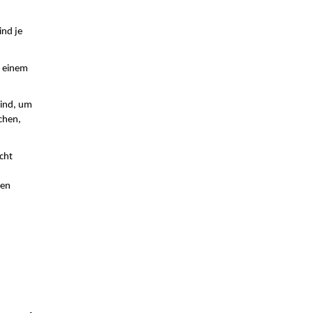
nd je 
 einem 
ind, um 
hen, 
ht 
en 