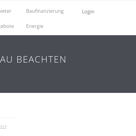
ieter
Baufinanzierung
Login
ebote
Energie
BAU BEACHTEN
2022