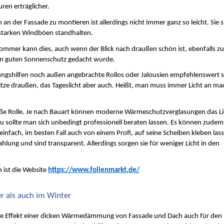
en erträglicher.
 an der Fassade zu montieren ist allerdings nicht immer ganz so leicht. Sie si
 starken Windböen standhalten.
 Sommer kann dies, auch wenn der Blick nach draußen schön ist, ebenfalls zu
nen guten Sonnenschutz gedacht wurde.
tungshilfen noch außen angebrachte Rollos oder Jalousien empfehlenswert s
Hitze draußen, das Tageslicht aber auch. Heißt, man muss immer Licht an mac
Größe Rolle. Je nach Bauart können moderne Wärmeschutzverglasungen das Lic
rzu sollte man sich unbedingt professionell beraten lassen. Es können zudem 
infach, im besten Fall auch von einem Profi, auf seine Scheiben kleben lass
hlung und sind transparent. Allerdings sorgen sie für weniger Licht in den 
 ist die Website 
https://www.folienmarkt.de/
 als auch im Winter
itive Effekt einer dicken Wärmedämmung von Fassade und Dach auch für den 