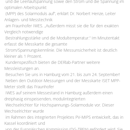
und die Leerlaufspannung sowie den Strom und die Spannung im
optimalen Arbeitspunkt
(MPP) des Solarmoduls auf“, erklärt Dr. Norbert Henze, Leiter
Anlagen- und Messtechnik
am Fraunhofer IWES. „Außerdem misst sie die für den exakten
Vergleich notwendige
Bestrahlungsstärke und die Modultemperatur.“ Im Minutentakt
erfasst die Messkarte die gesamte
Strom/Spannungskennlinie. Die Messunsicherheit ist deutlich
kleiner als 1 Prozent.
Kundenspezifisch bieten die DERlab-Partner weitere
Messleistungen an.
Besuchen Sie uns in Hamburg vom 21. bis zum 24. September!
Neben den Outdoor-Messungen und der Messkarte ISET MPP-
Meter stellt das Fraunhofer
IWES auf seinem Messestand in Hamburg außerdem einen
dreiphasig einspeisenden, modulintegrierten
Wechselrichter für Hochspannungs-Solarmodule vor. Dieser
Wechselrichter wurde
im Rahmen des integrierten Projektes PV-MIPS entwickelt, das in
Kassel koordiniert und
von der Europäischen Kommission (DG-TREN) gefördert wird. Sie