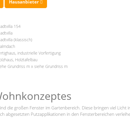
Hausanbieter
tadtvilla 154
adtvilla
adtvilla (klassisch)
almdach
ertighaus, industrielle Vorfertigung
olzhaus, Holztafelbau
iehe Grundriss m x siehe Grundriss m
Wohnkonzeptes
ind die großen Fenster im Gartenbereich. Diese bringen viel Licht i
lich abgesetzten Putzapplikationen in den Fensterbereichen verlei