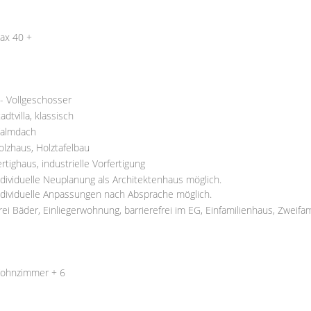
ax 40 +
 - Vollgeschosser
adtvilla, klassisch
almdach
olzhaus, Holztafelbau
ertighaus, industrielle Vorfertigung
ndividuelle Neuplanung als Architektenhaus möglich.
ndividuelle Anpassungen nach Absprache möglich.
rei Bäder,
Einliegerwohnung,
barrierefrei im EG,
Einfamilienhaus,
Zweifam
ohnzimmer + 6