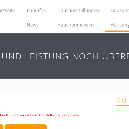
artseite
Bauinfos
Hausausstellungen
Hausanb
News
Hausbaumessen
Hausan
S UND LEISTUNG NOCH ÜBER
ab
indlich und direkt beim Hersteller zu überprüfen