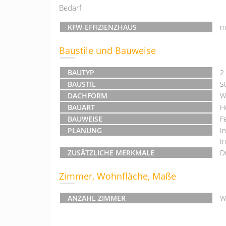
Bedarf
KFW-EFFIZIENZHAUS
m
Baustile und Bauweise
BAUTYP
2
BAUSTIL
St
DACHFORM
W
BAUART
H
BAUWEISE
F
PLANUNG
I
I
ZUSÄTZLICHE MERKMALE
D
Zimmer, Wohnfläche, Maße
ANZAHL ZIMMER
W