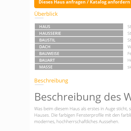
Dieses Haus anfragen / Katalog anfordern
Überblick
HAUS
S
HAUSSERIE
St
BAUSTIL
St
DACH
W
BAUWEISE
F
BAUART
H
MASSE
s
Beschreibung
Beschreibung des 
Was beim diesem Haus als erstes in Auge sticht, s
Hauses. Die farbigen Fensterprofile mit den farb
modernes, hochherrschaftliches Aussehen.