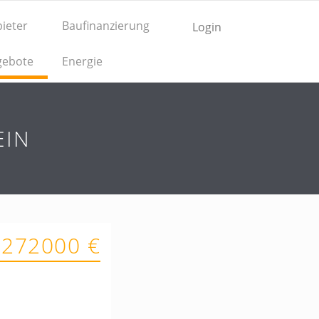
ieter
Baufinanzierung
Login
gebote
Energie
EIN
 272000 €