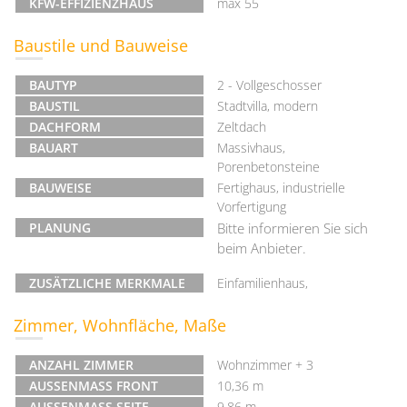
KFW-EFFIZIENZHAUS
max 55
Baustile und Bauweise
BAUTYP
2 - Vollgeschosser
BAUSTIL
Stadtvilla, modern
DACHFORM
Zeltdach
BAUART
Massivhaus,
Porenbetonsteine
BAUWEISE
Fertighaus, industrielle
Vorfertigung
PLANUNG
Bitte informieren Sie sich
beim Anbieter.
ZUSÄTZLICHE MERKMALE
Einfamilienhaus,
Zimmer, Wohnfläche, Maße
ANZAHL ZIMMER
Wohnzimmer + 3
AUSSENMASS FRONT
10,36 m
AUSSENMASS SEITE
9,86 m