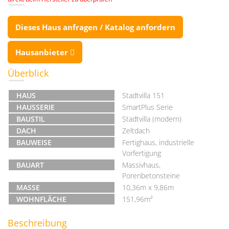
Dieses Haus anfragen / Katalog anfordern
Hausanbieter
Überblick
HAUS
Stadtvilla 151
HAUSSERIE
SmartPlus Serie
BAUSTIL
Stadtvilla (modern)
DACH
Zeltdach
BAUWEISE
Fertighaus, industrielle
Vorfertigung
BAUART
Massivhaus,
Porenbetonsteine
MASSE
10,36m x 9,86m
WOHNFLÄCHE
151,96m²
Beschreibung