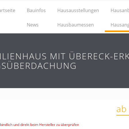
artseite
Bauinfos
Hausausstellungen
Hausanb
News
Hausbaumessen
Hausan
MILIENHAUS MIT ÜBERECK-E
NGSÜBERDACHUNG
ab
indlich und direkt beim Hersteller zu überprüfen