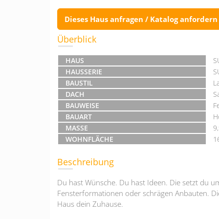
Dieses Haus anfragen / Katalog anfordern
Überblick
HAUS
S
HAUSSERIE
S
BAUSTIL
L
DACH
S
BAUWEISE
F
BAUART
H
MASSE
9
WOHNFLÄCHE
1
Beschreibung
Du hast Wünsche. Du hast Ideen. Die setzt du u
Fensterformationen oder schrägen Anbauten. Die 
Haus dein Zuhause.