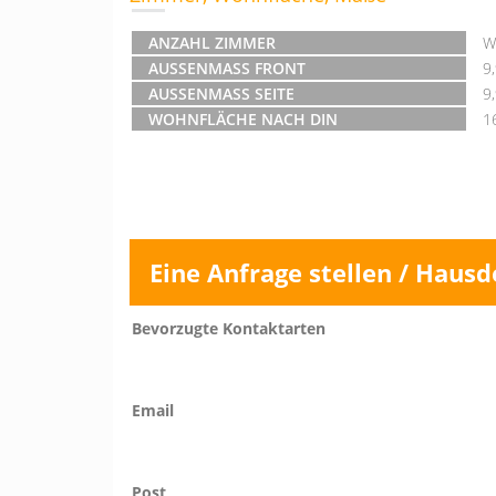
ANZAHL ZIMMER
W
AUSSENMASS FRONT
9
AUSSENMASS SEITE
9
WOHNFLÄCHE NACH DIN
1
Eine Anfrage stellen / Hausd
Bevorzugte Kontaktarten
Email
Post