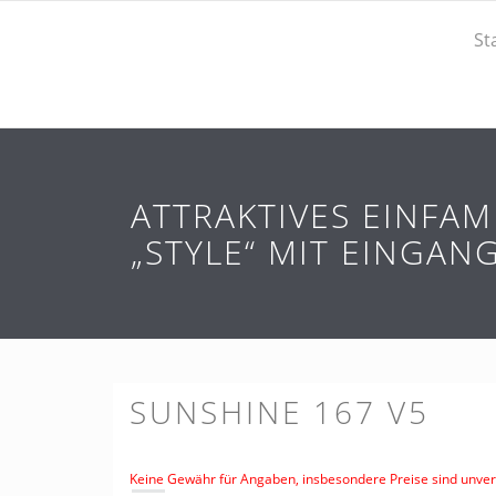
St
ATTRAKTIVES EINFA
„STYLE“ MIT EINGA
SUNSHINE 167 V5
Keine Gewähr für Angaben, insbesondere Preise sind unverb