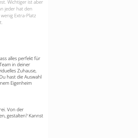
. Wichtiger ist aber
nn jeder hat den
wenig Extra-Platz
t.
ss alles perfekt für
 Team in deiner
viduelles Zuhause,
 Du hast die Auswahl
deinem Eigenheim
rei. Von der
n, gestalten? Kannst