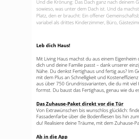
Und die Krönung: Das Dach ganz nach deinem Ges
sowieso, was unter dem Dach ist. Und da machst d
Platz, den er braucht: Ein offener Gemeinschaft
variabel als drittes Kinderzimmer, Büro, Gästezim
Leb dich Haus!
Mit Living Haus machst du aus einem Eigenheim de
dich und deine Familie passt – dank unserer ein
Nähe. Du denkst Fertighaus und fertig aus? Im G
mit dem Plus an Schnelligkeit und Kosteneffizien
aus über 750 Grundrissvarianten, die du mit viel
formst. Du baust das Fertighaus, genau wie du es 
Das Zuhause-Paket direkt vor die Tür
Von Extrawünschen bis wunschlos glücklich: finde
Fassadenfarbe über die Bodenfliesen bis hin zum
du! Realisiere deine Träume, mit dem Zuhause-Pa
Ab in die App