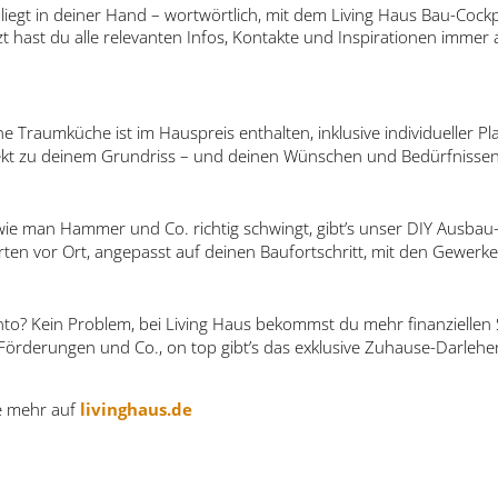
 liegt in deiner Hand – wortwörtlich, mit dem Living Haus Bau-Cock
 hast du alle relevanten Infos, Kontakte und Inspirationen imme
ne Traumküche ist im Hauspreis enthalten, inklusive individueller 
rfekt zu deinem Grundriss – und deinen Wünschen und Bedürfnissen
ie man Hammer und Co. richtig schwingt, gibt’s unser DIY Ausbau-
rten vor Ort, angepasst auf deinen Baufortschritt, mit den Gewerk
onto? Kein Problem, bei Living Haus bekommst du mehr finanziellen
 Förderungen und Co., on top gibt’s das exklusive Zuhause-Darlehe
re mehr auf
livinghaus.de