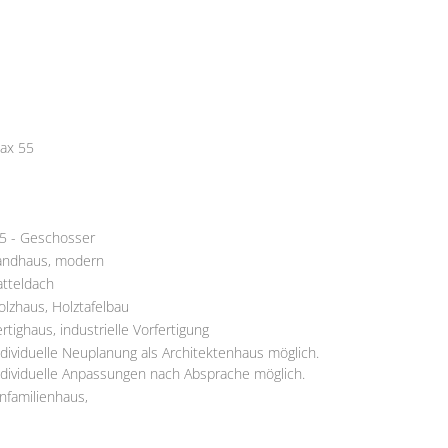
ax 55
,5 - Geschosser
andhaus, modern
atteldach
olzhaus, Holztafelbau
ertighaus, industrielle Vorfertigung
ndividuelle Neuplanung als Architektenhaus möglich.
ndividuelle Anpassungen nach Absprache möglich.
infamilienhaus,