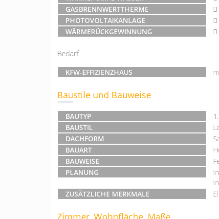
GASBRENNWERTTHERME
PHOTOVOLTAIKANLAGE
WÄRMERÜCKGEWINNUNG
Bedarf
KFW-EFFIZIENZHAUS
m
Baustile und Bauweise
BAUTYP
1
BAUSTIL
L
DACHFORM
S
BAUART
H
BAUWEISE
F
PLANUNG
I
I
ZUSÄTZLICHE MERKMALE
E
Zimmer, Wohnfläche, Maße