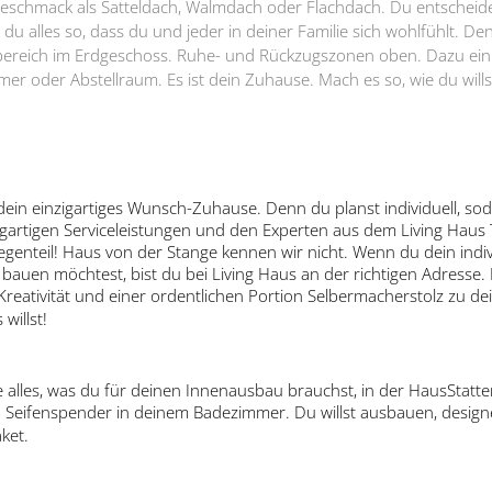
chmack als Satteldach, Walmdach oder Flachdach. Du entscheidest
u alles so, dass du und jeder in deiner Familie sich wohlfühlt. De
sbereich im Erdgeschoss. Ruhe- und Rückzugszonen oben. Dazu ein 
mer oder Abstellraum. Es ist dein Zuhause. Mach es so, wie du wills
in einzigartiges Wunsch-Zuhause. Denn du planst individuell, soda
zigartigen Serviceleistungen und den Experten aus dem Living Haus
egenteil! Haus von der Stange kennen wir nicht. Wenn du dein indi
z bauen möchtest, bist du bei Living Haus an der richtigen Adresse.
 Kreativität und einer ordentlichen Portion Selbermacherstolz zu 
willst!
 alles, was du für deinen Innenausbau brauchst, in der HausStatte
 Seifenspender in deinem Badezimmer. Du willst ausbauen, designe
ket.