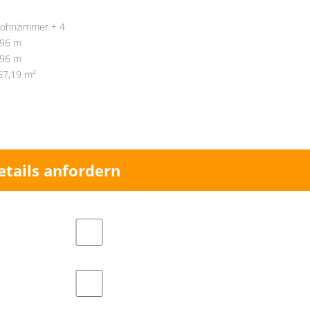
ohnzimmer + 4
,96 m
,96 m
67,19 m²
etails anfordern