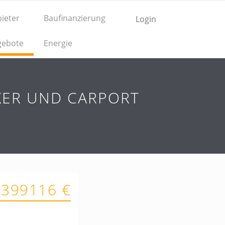
ieter
Baufinanzierung
Login
gebote
Energie
RKER UND CARPORT
 399116 €