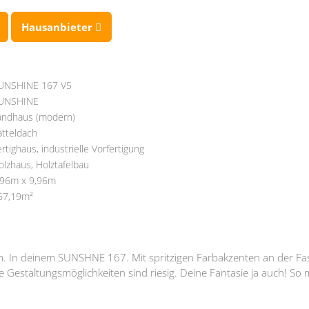
Hausanbieter
UNSHINE 167 V5
UNSHINE
andhaus (modern)
atteldach
ertighaus, industrielle Vorfertigung
olzhaus, Holztafelbau
,96m x 9,96m
67,19m²
m. In deinem SUNSHNE 167. Mit spritzigen Farbakzenten an der Fa
Gestaltungsmöglichkeiten sind riesig. Deine Fantasie ja auch! So