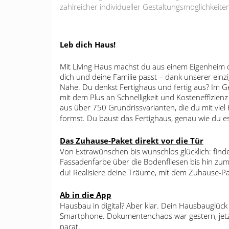
zahlreicher individueller Gestaltungsmöglichkeite
Leb dich Haus!
Mit Living Haus machst du aus einem Eigenheim de
dich und deine Familie passt – dank unserer ein
Nähe. Du denkst Fertighaus und fertig aus? Im G
mit dem Plus an Schnelligkeit und Kosteneffizien
aus über 750 Grundrissvarianten, die du mit viel
formst. Du baust das Fertighaus, genau wie du es 
Das Zuhause-Paket direkt vor die Tür
Von Extrawünschen bis wunschlos glücklich: finde
Fassadenfarbe über die Bodenfliesen bis hin zum
du! Realisiere deine Träume, mit dem Zuhause-Pa
Ab in die App
Hausbau in digital? Aber klar. Dein Hausbauglück
Smartphone. Dokumentenchaos war gestern, jetzt
parat.