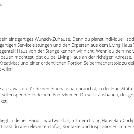
n.
in einzigartiges Wunsch-Zuhause. Denn du planst individuell, soda
zigartigen Serviceleistungen und den Experten aus dem Living Haus
egenteil! Haus von der Stange kennen wir nicht. Wenn du dein indi
z bauen möchtest, bist du bei Living Haus an der richtigen Adresse.
 Kreativität und einer ordentlichen Portion Selbermacherstolz zu 
willst!
 alles, was du für deinen Innenausbau brauchst, in der HausStatte
 Seifenspender in deinem Badezimmer. Du willst ausbauen, designe
ket.
 liegt in deiner Hand – wortwörtlich, mit dem Living Haus Bau-Cock
 hast du alle relevanten Infos, Kontakte und Inspirationen imme