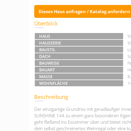
Dieses Haus anfragen / Katalog anfordern
Überblick
HAUS
S
HAUSSERIE
S
BAUSTIL
L
DACH
S
BAUWEISE
F
BAUART
H
MASSE
8
WOHNFLÄCHE
1
Beschreibung
Der einzigartige Grundriss mit geradläufiger 
SUNSHINE 144 zu einem ganz besonderen Eigenhe
geht fließend ins Esszimmer über und bietet nic
dein selbst geschreinertes Weinregal oder eine k