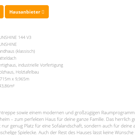
Hausanbieter
UNSHINE 144 V3
UNSHINE
andhaus (klassisch)
atteldach
ertighaus, industrielle Vorfertigung
olzhaus, Holztafelbau
,715m x 9,965m
43,86m²
Innentreppe sowie einem modernen und großzügigen Raumprogramm
im – zum perfekten Haus für deine ganze Familie. Das herrlich
ht nur genug Platz für eine Sofalandschaft, sondern auch für dein
uschelige Spielecke. Auch der Rest des Hauses lässt keine Wünsche