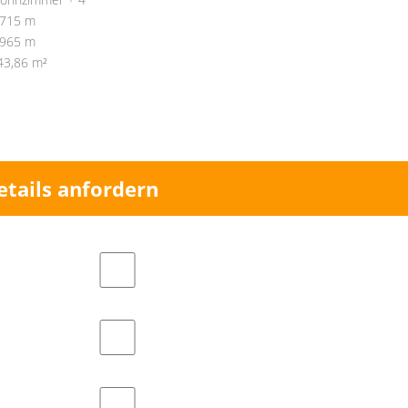
,715 m
,965 m
43,86 m²
etails anfordern