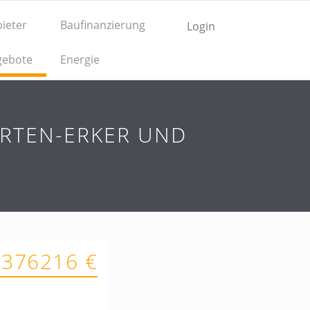
ieter
Baufinanzierung
Login
gebote
Energie
TEN-ERKER UND D
 376216 €