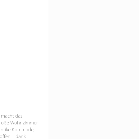
 macht das
 große Wohnzimmer
e antike Kommode,
 offen – dank