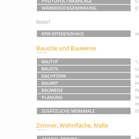
PHOTOVOLTAIKANLAGE
WÄRMERÜCKGEWINNUNG
Bedarf
KFW-EFFIZIENZHAUS
m
Baustile und Bauweise
BAUTYP
1
BAUSTIL
L
DACHFORM
S
BAUART
H
BAUWEISE
F
PLANUNG
I
I
ZUSÄTZLICHE MERKMALE
E
Zimmer, Wohnfläche, Maße
ANZAHL ZIMMER
W