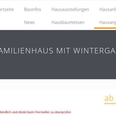
artseite
Bauinfos
Hausausstellungen
Hausanb
News
Hausbaumessen
Hausan
AMILIENHAUS MIT WINTERGAR
ab
indlich und direkt beim Hersteller zu überprüfen