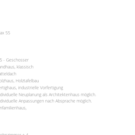
ax 55
,5 - Geschosser
andhaus, klassisch
atteldach
olzhaus, Holztafelbau
ertighaus, industrielle Vorfertigung
ndividuelle Neuplanung als Architektenhaus möglich.
ndividuelle Anpassungen nach Absprache möglich.
infamilienhaus,
ohnzimmer + 4