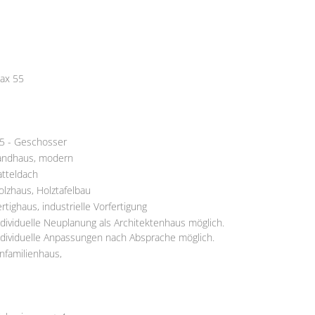
ax 55
,5 - Geschosser
andhaus, modern
atteldach
olzhaus, Holztafelbau
ertighaus, industrielle Vorfertigung
ndividuelle Neuplanung als Architektenhaus möglich.
ndividuelle Anpassungen nach Absprache möglich.
infamilienhaus,