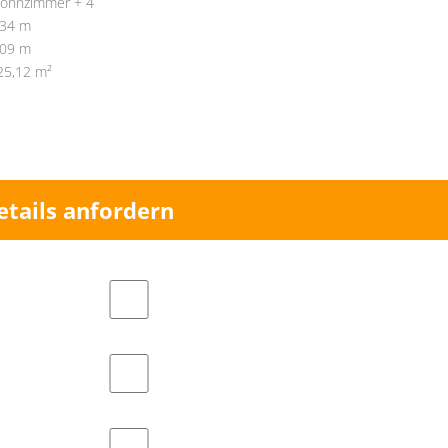
ohnzimmer + 4
,34 m
,09 m
25,12 m²
etails anfordern