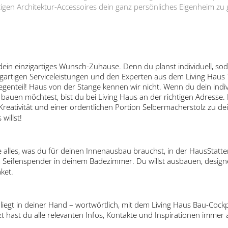
ältigen Architektur-Accessoires dein ganz persönliches Eigenheim zu 
in einzigartiges Wunsch-Zuhause. Denn du planst individuell, soda
zigartigen Serviceleistungen und den Experten aus dem Living Haus
egenteil! Haus von der Stange kennen wir nicht. Wenn du dein indi
z bauen möchtest, bist du bei Living Haus an der richtigen Adresse.
 Kreativität und einer ordentlichen Portion Selbermacherstolz zu 
willst!
 alles, was du für deinen Innenausbau brauchst, in der HausStatte
 Seifenspender in deinem Badezimmer. Du willst ausbauen, designe
ket.
 liegt in deiner Hand – wortwörtlich, mit dem Living Haus Bau-Cock
 hast du alle relevanten Infos, Kontakte und Inspirationen imme