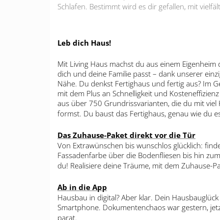
Schlafen. Bestimmt wird es dir gefallen, mit vielf
Leb dich Haus!
Mit Living Haus machst du aus einem Eigenheim de
dich und deine Familie passt – dank unserer ein
Nähe. Du denkst Fertighaus und fertig aus? Im G
mit dem Plus an Schnelligkeit und Kosteneffizien
aus über 750 Grundrissvarianten, die du mit viel
formst. Du baust das Fertighaus, genau wie du es 
Das Zuhause-Paket direkt vor die Tür
Von Extrawünschen bis wunschlos glücklich: finde
Fassadenfarbe über die Bodenfliesen bis hin zum
du! Realisiere deine Träume, mit dem Zuhause-Pa
Ab in die App
Hausbau in digital? Aber klar. Dein Hausbauglück
Smartphone. Dokumentenchaos war gestern, jetzt
parat.