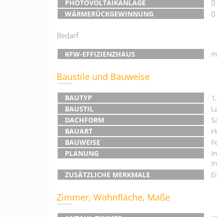
PHOTOVOLTAIKANLAGE
WÄRMERÜCKGEWINNUNG
Bedarf
KFW-EFFIZIENZHAUS
m
Baustile und Bauweise
BAUTYP
1
BAUSTIL
L
DACHFORM
S
BAUART
H
BAUWEISE
F
PLANUNG
I
I
ZUSÄTZLICHE MERKMALE
E
Zimmer, Wohnfläche, Maße