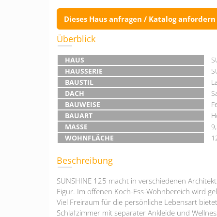
Dieses Haus anfragen / Katalog anfordern
Überblick
HAUS
S
HAUSSERIE
S
BAUSTIL
L
DACH
S
BAUWEISE
F
BAUART
H
MASSE
9
WOHNFLÄCHE
1
Beschreibung
SUNSHINE 125 macht in verschiedenen Architektur
Figur. Im offenen Koch-Ess-Wohnbereich wird gel
Viel Freiraum für die persönliche Lebensart biet
Schlafzimmer mit separater Ankleide und Wellnes