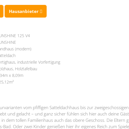
Hausanbieter
UNSHINE 125 V4
UNSHINE
andhaus (modern)
atteldach
ertighaus, industrielle Vorfertigung
olzhaus, Holztafelbau
,34m x 8,09m
25,12m²
varianten vom pfiffigen Satteldachhaus bis zur zweigeschossigen S
ebt und gelacht – und ganz sicher fühlen sich hier auch deine Gä
et in dem tollen Familienhaus auch das obere Geschoss. Die Eltern 
s-Bad. Oder zwei Kinder genießen hier ihr eigenes Reich zum Spiel