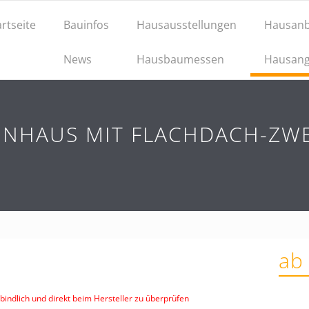
artseite
Bauinfos
Hausausstellungen
Hausanb
News
Hausbaumessen
Hausang
IENHAUS MIT FLACHDACH-ZW
ab
indlich und direkt beim Hersteller zu überprüfen