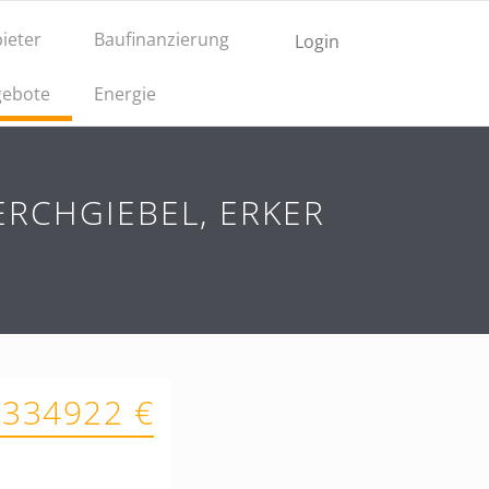
ieter
Baufinanzierung
Login
ebote
Energie
ERCHGIEBEL, ERKER
 334922 €