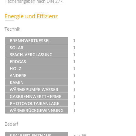
Flächenangaben nach DIN 277.
Energie und Effizienz
Technik
BRENNWERTKESSEL
SOLAR
3FACH-VERGLASUNG
ERDGAS
HOLZ
ANDERE
KAMIN
WÄRMEPUMPE WASSER
GASBRENNWERTTHERME
PHOTOVOLTAIKANLAGE
WÄRMERÜCKGEWINNUNG
Bedarf
KFW-EFFIZIENZHAUS
max 55