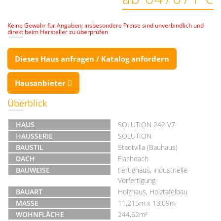
Keine Gewähr für Angaben, insbesondere Preise sind unverbindlich und
direkt beim Hersteller zu überprüfen
Dieses Haus anfragen / Katalog anfordern
Hausanbieter
Überblick
HAUS
SOLUTION 242 V7
HAUSSERIE
SOLUTION
BAUSTIL
Stadtvilla (Bauhaus)
DACH
Flachdach
BAUWEISE
Fertighaus, industrielle
Vorfertigung
BAUART
Holzhaus, Holztafelbau
MASSE
11,215m x 13,09m
WOHNFLÄCHE
244,62m²