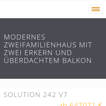
Menü 
MODERNES
ZWEIFAMILIENHAUS MIT
ZWEI ERKERN UND
ÜBERDACHTEM BALKON
SOLUTION 242 V7
ab 647071 €