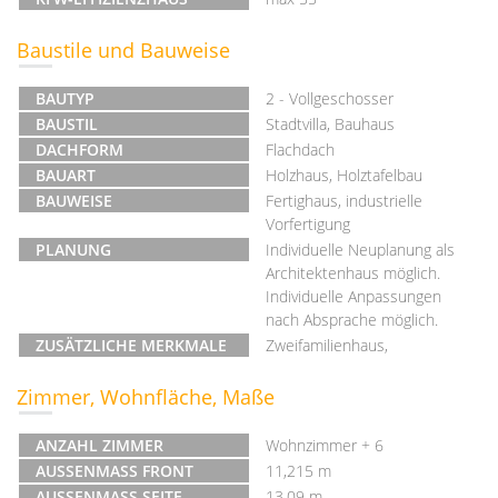
Baustile und Bauweise
BAUTYP
2 - Vollgeschosser
BAUSTIL
Stadtvilla, Bauhaus
DACHFORM
Flachdach
BAUART
Holzhaus, Holztafelbau
BAUWEISE
Fertighaus, industrielle
Vorfertigung
PLANUNG
Individuelle Neuplanung als
Architektenhaus möglich.
Individuelle Anpassungen
nach Absprache möglich.
ZUSÄTZLICHE MERKMALE
Zweifamilienhaus,
Zimmer, Wohnfläche, Maße
ANZAHL ZIMMER
Wohnzimmer + 6
AUSSENMASS FRONT
11,215 m
AUSSENMASS SEITE
13,09 m