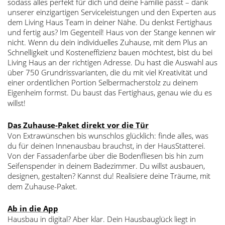
sodass alles perfekt für dich und deine Familie passt – dank
unserer einzigartigen Serviceleistungen und den Experten aus
dem Living Haus Team in deiner Nähe. Du denkst Fertighaus
und fertig aus? Im Gegenteil! Haus von der Stange kennen wir
nicht. Wenn du dein individuelles Zuhause, mit dem Plus an
Schnelligkeit und Kosteneffizienz bauen möchtest, bist du bei
Living Haus an der richtigen Adresse. Du hast die Auswahl aus
über 750 Grundrissvarianten, die du mit viel Kreativität und
einer ordentlichen Portion Selbermacherstolz zu deinem
Eigenheim formst. Du baust das Fertighaus, genau wie du es
willst!
Das Zuhause-Paket direkt vor die Tür
Von Extrawünschen bis wunschlos glücklich: finde alles, was
du für deinen Innenausbau brauchst, in der HausStatterei.
Von der Fassadenfarbe über die Bodenfliesen bis hin zum
Seifenspender in deinem Badezimmer. Du willst ausbauen,
designen, gestalten? Kannst du! Realisiere deine Träume, mit
dem Zuhause-Paket.
Ab in die App
Hausbau in digital? Aber klar. Dein Hausbauglück liegt in