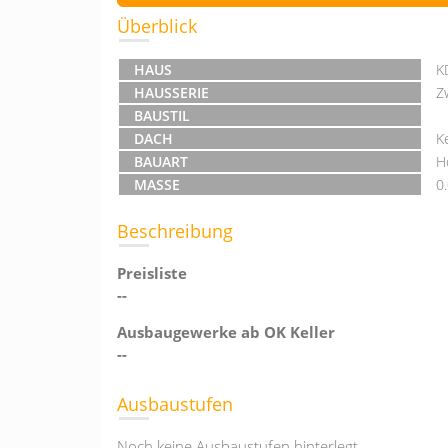
Überblick
HAUS
K
HAUSSERIE
Z
BAUSTIL
DACH
K
BAUART
H
MASSE
0
Beschreibung
Preisliste
--
Ausbaugewerke ab OK Keller
--
Ausbaustufen
Noch keine Ausbaustufen hinterlegt.