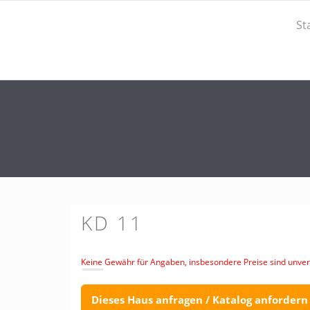
St
KD 11
Keine Gewähr für Angaben, insbesondere Preise sind unverb
Dieses Haus anfragen / Katalog anfordern