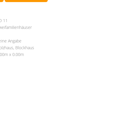
D 11
weifamilienhäuser
eine Angabe
olzhaus, Blockhaus
.00m x 0.00m