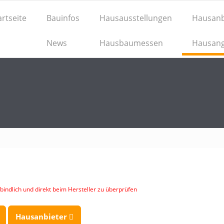
artseite
Bauinfos
Hausausstellungen
Hausanb
News
Hausbaumessen
Hausan
indlich und direkt beim Hersteller zu überprüfen
Hausanbieter