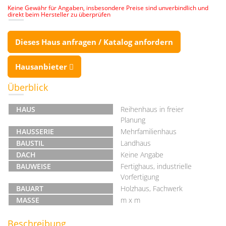
Keine Gewähr für Angaben, insbesondere Preise sind unverbindlich und
direkt beim Hersteller zu überprüfen
Dieses Haus anfragen / Katalog anfordern
Hausanbieter
Überblick
HAUS
Reihenhaus in freier
Planung
HAUSSERIE
Mehrfamilienhaus
BAUSTIL
Landhaus
DACH
Keine Angabe
BAUWEISE
Fertighaus, industrielle
Vorfertigung
BAUART
Holzhaus, Fachwerk
MASSE
m x m
Beschreibung