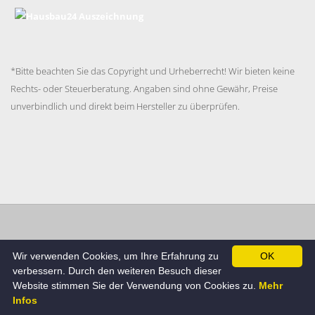
*Bitte beachten Sie das Copyright und Urheberrecht! Wir bieten keine
Rechts- oder Steuerberatung. Angaben sind ohne Gewähr, Preise
unverbindlich und direkt beim Hersteller zu überprüfen.
Impressum
Datenschutzerklärung
AGB
Cookie
Wir verwenden Cookies, um Ihre Erfahrung zu
OK
Richtlinie
verbessern. Durch den weiteren Besuch dieser
© Hausbau24.de , Alle Rechte beim Betreiber.
Website stimmen Sie der Verwendung von Cookies zu.
Mehr
Infos