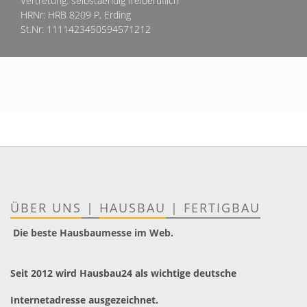
Vertretung: selbstaendig freiberuflich
HRNr: HRB 8209 P, Erding
St.Nr: 1111423450594571212
ÜBER UNS
|
HAUSBAU
|
FERTIGBAU
Die beste Hausbaumesse im Web.
Seit 2012 wird Hausbau24 als wichtige deutsche
Internetadresse ausgezeichnet.