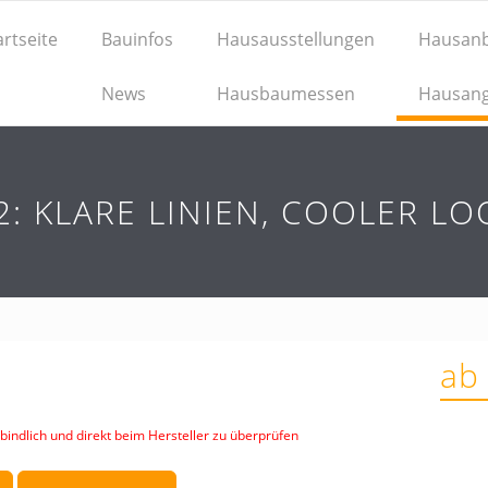
artseite
Bauinfos
Hausausstellungen
Hausanb
News
Hausbaumessen
Hausan
: KLARE LINIEN, COOLER LO
ab
indlich und direkt beim Hersteller zu überprüfen