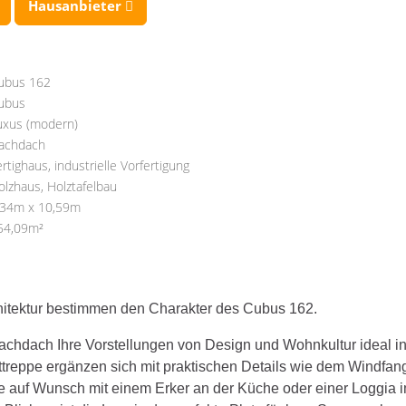
Hausanbieter
ubus 162
ubus
uxus (modern)
lachdach
ertighaus, industrielle Vorfertigung
olzhaus, Holztafelbau
,34m x 10,59m
54,09m²
chitektur bestimmen den Charakter des Cubus 162.
achdach Ihre Vorstellungen von Design und Wohnkultur ideal i
ttreppe ergänzen sich mit praktischen Details wie dem Windfan
 auf Wunsch mit einem Erker an der Küche oder einer Loggia