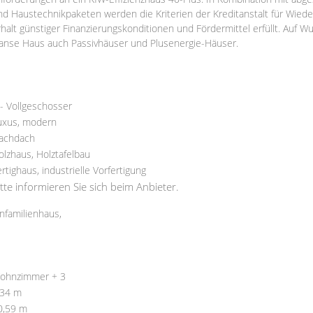
nd Haustechnikpaketen werden die Kriterien der Kreditanstalt für Wied
rhalt günstiger Finanzierungskonditionen und Fördermittel erfüllt. Auf Wu
anse Haus auch Passivhäuser und Plusenergie-Häuser.
 - Vollgeschosser
uxus, modern
lachdach
olzhaus, Holztafelbau
ertighaus, industrielle Vorfertigung
itte informieren Sie sich beim Anbieter.
infamilienhaus,
ohnzimmer + 3
,34 m
0,59 m