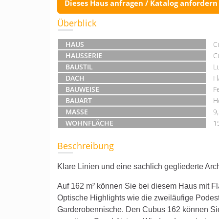
Dieses Haus anfragen / Katalog anfordern
Überblick
HAUS
C
HAUSSERIE
C
BAUSTIL
L
DACH
F
BAUWEISE
F
BAUART
H
MASSE
9
WOHNFLÄCHE
1
Beschreibung
Klare Linien und eine sachlich gegliederte Ar
Auf 162 m² können Sie bei diesem Haus mit Fl
Optische Highlights wie die zweiläufige Podes
Garderobennische. Den Cubus 162 können Sie