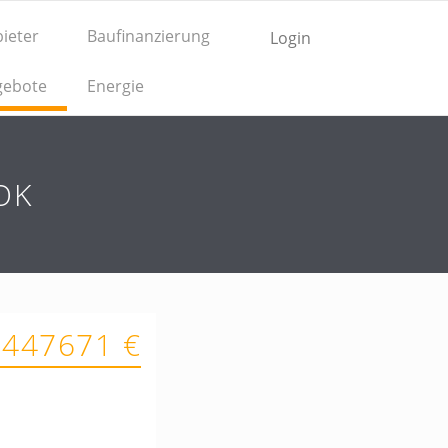
ieter
Baufinanzierung
Login
gebote
Energie
OK
 447671 €