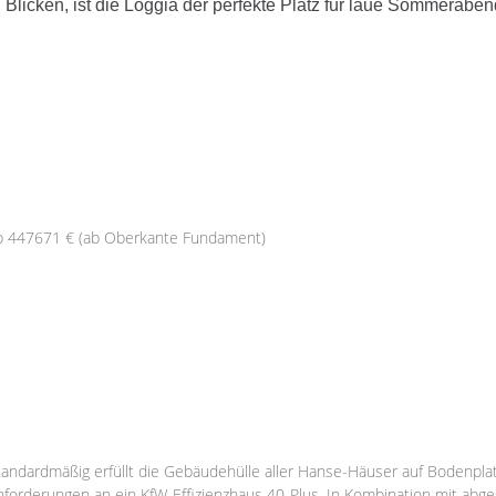
Blicken, ist die Loggia der perfekte Platz für laue Sommeraben
b 447671 € (ab Oberkante Fundament)
tandardmäßig erfüllt die Gebäudehülle aller Hanse-Häuser auf Bodenplat
nforderungen an ein KfW-Effizienzhaus 40-Plus. In Kombination mit abg