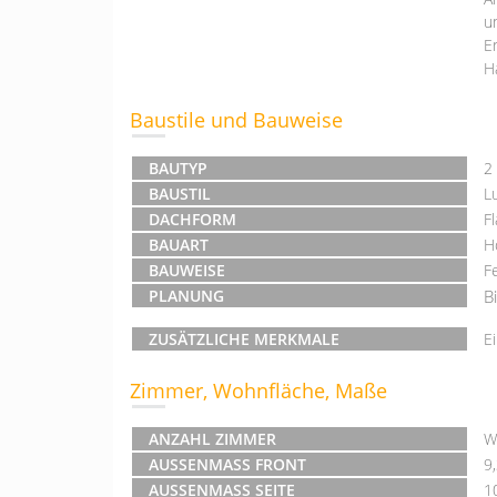
u
E
H
Baustile und Bauweise
BAUTYP
2
BAUSTIL
L
DACHFORM
F
BAUART
H
BAUWEISE
F
PLANUNG
B
ZUSÄTZLICHE MERKMALE
E
Zimmer, Wohnfläche, Maße
ANZAHL ZIMMER
W
AUSSENMASS FRONT
9
AUSSENMASS SEITE
1