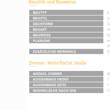
Baustile und Bauweise
BAUTYP
2
BAUSTIL
L
DACHFORM
S
BAUART
H
BAUWEISE
F
PLANUNG
I
I
ZUSÄTZLICHE MERKMALE
E
Zimmer, Wohnfläche, Maße
ANZAHL ZIMMER
W
AUSSENMASS FRONT
1
AUSSENMASS SEITE
1
WOHNFLÄCHE NACH DIN
1