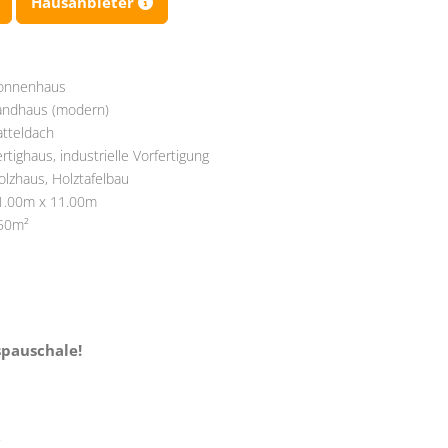
Hausanbieter
onnenhaus
andhaus (modern)
atteldach
ertighaus, industrielle Vorfertigung
olzhaus, Holztafelbau
1.00m x 11.00m
50m²
spauschale!