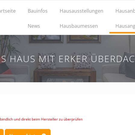
artseite
Bauinfos
Hausausstellungen
Hausanb
News
Hausbaumessen
Hausang
S HAUS MIT ERKER ÜBERDAC
indlich und direkt beim Hersteller zu überprüfen