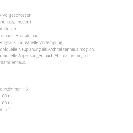
 - Vollgeschosser
andhaus, modern
atteldach
olzhaus, Holztafelbau
ertighaus, industrielle Vorfertigung
ndividuelle Neuplanung als Architektenhaus möglich.
ndividuelle Anpassungen nach Absprache möglich.
infamilienhaus,
ohnzimmer + 5
1.00 m
1.00 m
50 m²