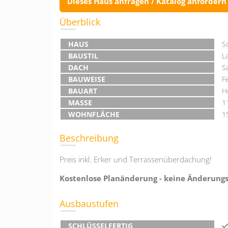
Dieses Haus anfragen / Katalog anfordern
Überblick
HAUS
S
BAUSTIL
L
DACH
S
BAUWEISE
F
BAUART
H
MASSE
1
WOHNFLÄCHE
1
Beschreibung
Preis inkl. Erker und Terrassenüberdachung!
Kostenlose Planänderung - keine Änderung
Ausbaustufen
SCHLÜSSELFERTIG