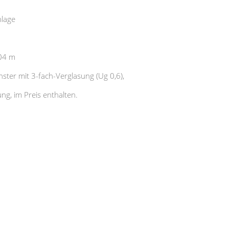
nlage
,04 m
ster mit 3-fach-Verglasung (Ug 0,6),
ng, im Preis enthalten.