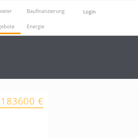
ieter
Baufinanzierung
Login
gebote
Energie
 183600 €