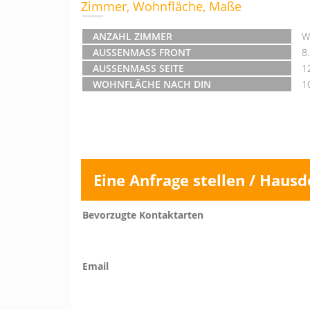
Zimmer, Wohnfläche, Maße
ANZAHL ZIMMER
W
AUSSENMASS FRONT
8
AUSSENMASS SEITE
1
WOHNFLÄCHE NACH DIN
1
Eine Anfrage stellen / Hausd
Bevorzugte Kontaktarten
Email