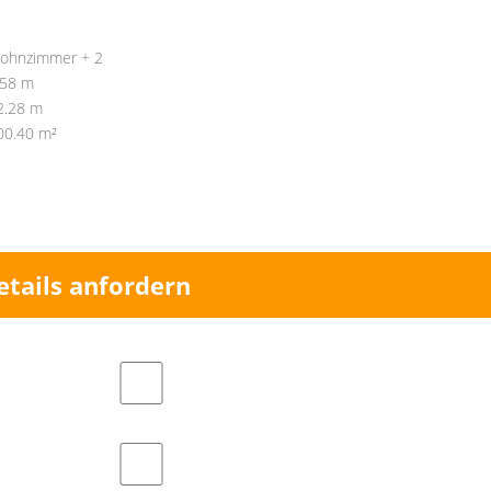
ohnzimmer + 2
.58 m
2.28 m
00.40 m²
etails anfordern