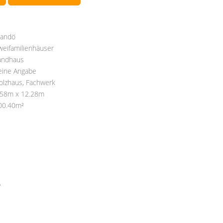
andö
weifamilienhäuser
andhaus
eine Angabe
olzhaus, Fachwerk
.58m x 12.28m
00.40m²
?