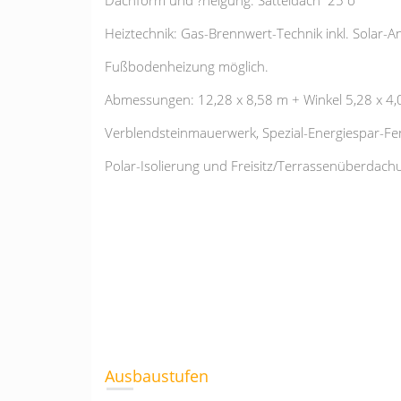
Dachform und ?neigung: Satteldach 25 o
Heiztechnik: Gas-Brennwert-Technik inkl. Solar-A
Fußbodenheizung möglich.
Abmessungen: 12,28 x 8,58 m + Winkel 5,28 x 4
Verblendsteinmauerwerk, Spezial-Energiespar-Fen
Polar-Isolierung und Freisitz/Terrassenüberdachu
Ausbaustufen