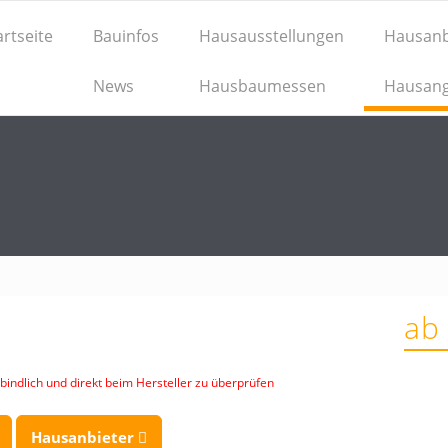
artseite
Bauinfos
Hausausstellungen
Hausanb
News
Hausbaumessen
Hausan
ab
indlich und direkt beim Hersteller zu überprüfen
Hausanbieter