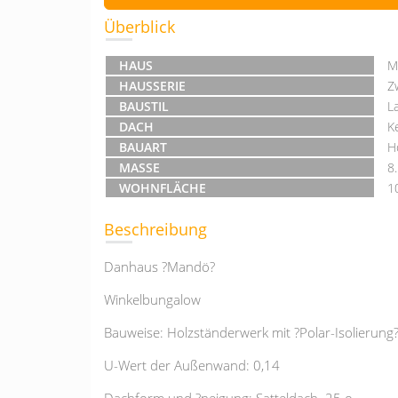
Überblick
HAUS
M
HAUSSERIE
Z
BAUSTIL
L
DACH
K
BAUART
H
MASSE
8
WOHNFLÄCHE
1
Beschreibung
Danhaus ?Mandö?
Winkelbungalow
Bauweise: Holzständerwerk mit ?Polar-Isolierung
U-Wert der Außenwand: 0,14