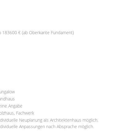
b 183600 € (ab Oberkante Fundament)
ungalow
andhaus
eine Angabe
olzhaus, Fachwerk
ndividuelle Neuplanung als Architektenhaus möglich.
ndividuelle Anpassungen nach Absprache möglich.