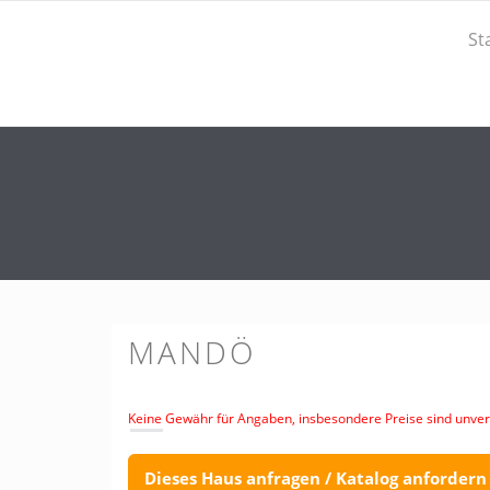
St
MANDÖ
Keine Gewähr für Angaben, insbesondere Preise sind unverb
Dieses Haus anfragen / Katalog anfordern