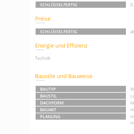
SCHLÜSSELFERTIG
Preise
SCHLÜSSELFERTIG
a
Energie und Effizienz
Technik
Baustile und Bauweise
BAUTYP
B
BAUSTIL
L
DACHFORM
K
BAUART
H
PLANUNG
I
I