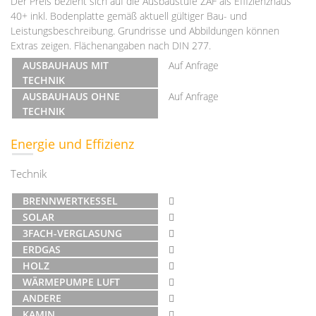
Der Preis bezieht sich auf die Ausbaustufe ZAF als Effizienzhaus
40+ inkl. Bodenplatte gemäß aktuell gültiger Bau- und
Leistungsbeschreibung. Grundrisse und Abbildungen können
Extras zeigen. Flächenangaben nach DIN 277.
AUSBAUHAUS MIT
Auf Anfrage
TECHNIK
AUSBAUHAUS OHNE
Auf Anfrage
TECHNIK
Energie und Effizienz
Technik
BRENNWERTKESSEL
SOLAR
3FACH-VERGLASUNG
ERDGAS
HOLZ
WÄRMEPUMPE LUFT
ANDERE
KAMIN