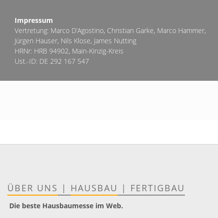
Impressum
Vertretung: Marco D’Agostino, Christian Garke, Marco Hammer,
Jürgen Hauser, Nils Klose, James Nutting
HRNr: HRB 94902, Main-Kinzig-Kreis
Ust.-ID: DE 292 167 547
ÜBER UNS
|
HAUSBAU
|
FERTIGBAU
Die beste Hausbaumesse im Web.