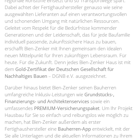
regionale Rohstoffe einsetzt und so Transportwege spart.
Dabei achtet der Fertighaushersteller genauso wie seine
ausgewählten Lieferanten auf einen verantwortungsvollen
und schonenden Umgang mit natürlichen Ressourcen.
Geleitet vom Respekt für die Bedürfnisse kommender
Generationen und der Leidenschaft, das für jede Baufamilie
individuell passende, zukunftssichere Haus zu bauen,
erschafft Bien-Zenker mit Ihnen gemeinsam den idealen
neuen Mittelpunkt für Ihren zukünftigen Lebensraum. Für
heute. Für die Zukunft. Denn jedes Bien-Zenker Haus ist mit
dem
Gold-Zertifikat der Deutschen Gesellschaft für
Nachhaltiges Bauen
– DGNB e.V. ausgezeichnet.
Darüber hinaus bietet Bien-Zenker seinen Bauherren
umfangreiche Inklusiv-Leistungen wie
Grundstücks-,
Finanzierungs- und Architektenservices
sowie ein
umfassendes
PREMIUM-Versicherungspaket
. Um Ihr Projekt
Hausbau für Sie so einfach und reibungslos wie möglich zu
machen, hat Bien-Zenker außerdem als erster
Fertighaushersteller eine
Bauherren-App
entwickelt, mit der
Sie alle Unterlagen und die aktuellen Informationen zu Ihrem