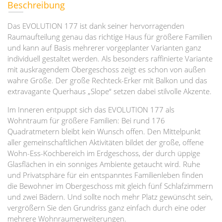
Beschreibung
Das EVOLUTION 177 ist dank seiner hervorragenden
Raumaufteilung genau das richtige Haus für größere Familien
und kann auf Basis mehrerer vorgeplanter Varianten ganz
individuell gestaltet werden. Als besonders raffinierte Variante
mit auskragendem Obergeschoss zeigt es schon von außen
wahre Größe. Der große Rechteck-Erker mit Balkon und das
extravagante Querhaus „Slope“ setzen dabei stilvolle Akzente.
Im Inneren entpuppt sich das EVOLUTION 177 als
Wohntraum für größere Familien: Bei rund 176
Quadratmetern bleibt kein Wunsch offen. Den Mittelpunkt
aller gemeinschaftlichen Aktivitäten bildet der große, offene
Wohn-Ess-Kochbereich im Erdgeschoss, der durch üppige
Glasflächen in ein sonniges Ambiente getaucht wird. Ruhe
und Privatsphäre für ein entspanntes Familienleben finden
die Bewohner im Obergeschoss mit gleich fünf Schlafzimmern
und zwei Bädern. Und sollte noch mehr Platz gewünscht sein,
vergrößern Sie den Grundriss ganz einfach durch eine oder
mehrere Wohnraumerweiterungen.