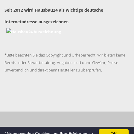
Seit 2012 wird Hausbau24 als wichtige deutsche
Internetadresse ausgezeichnet.
*Bitte beachten Sie das Copyright und Urheberrecht! Wir bieten keine
Rechts- oder Steuerberatung. Angaben sind ohne Gewähr, Preise
unverbindlich und direkt beim Hersteller zu überprüfen.
Impressum
Datenschutzerklärung
AGB
Cookie
Wir verwenden Cookies, um Ihre Erfahrung zu
OK