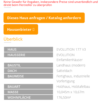
Keine Gewähr für Angaben, insbesondere Preise sind unverbindlich und
direkt beim Hersteller zu überprüfen
Dieses Haus anfragen / Katalog anfordern
Hausanbieter
Überblick
HAUS
EVOLUTION 177 V3
HAUSSERIE
EVOLUTION
Einfamilienhäuser
BAUSTIL
Landhaus (modern)
DACH
Satteldach
BAUWEISE
Fertighaus, industrielle
Vorfertigung
BAUART
Holzhaus, Holztafelbau
MASSE
10,045m x 10,67m
WOHNFLÄCHE
176,50m²