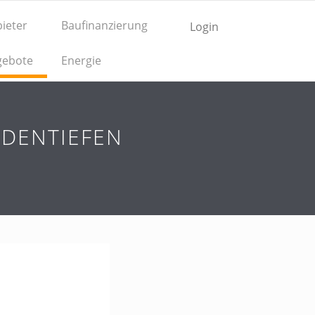
ieter
Baufinanzierung
Login
gebote
Energie
ODENTIEFEN