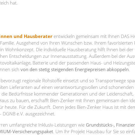
eich hat.
rinnen und Hausberater
entwickeln gemeinsam mit Ihnen DAS HA
 Familie. Ausgehend von Ihren Wünschen bzw. Ihrem favorisierten
in Wohnkonzept. Die individuelle Hausberatung hilft Ihnen bei der
chen Entscheidungen zur Innenausstattung. Außerdem bei der Aus
tovoltaikanlage, Batterie und der passenden Haus- und Heizungstec
önnen sich
von den stetig steigenden Energiepreisen abkoppeln
.
r bevorzugt regionale Rohstoffe einsetzt und so Transportwege spar
hlten Lieferanten auf einen verantwortungsvollen und schonende
r die Bedürfnisse kommender Generationen und der Leidenschaft, 
e Haus zu bauen, erschafft Bien-Zenker mit Ihnen gemeinsam den i
ür heute. Für die Zukunft. Denn jedes Bien-Zenker Haus ist mit d
– DGNB e.V. ausgezeichnet.
rren umfangreiche Inklusiv-Leistungen wie
Grundstücks-, Finanzie
IUM-Versicherungspaket
. Um Ihr Projekt Hausbau für Sie so ein