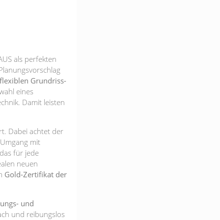
US als perfekten
 Planungsvorschlag
flexiblen Grundriss-
wahl eines
hnik. Damit leisten
t. Dabei achtet der
n Umgang mit
das für jede
dealen neuen
em
Gold-Zertifikat der
rungs- und
fach und reibungslos