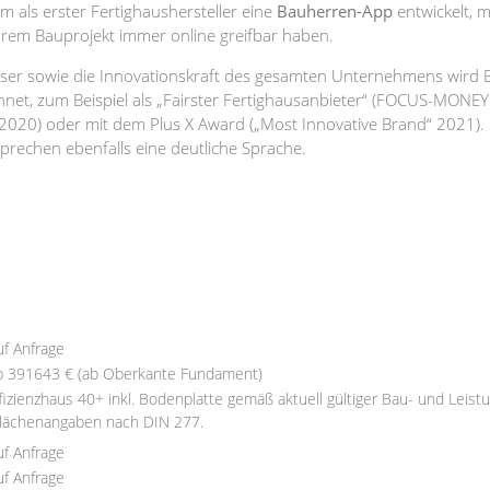
 als erster Fertighaushersteller eine
Bauherren-App
entwickelt, mi
hrem Bauprojekt immer online greifbar haben.
äuser sowie die Innovationskraft des gesamten Unternehmens wird 
net, zum Beispiel als „Fairster Fertighausanbieter“ (FOCUS-MONEY 
 2020) oder mit dem Plus X Award („Most Innovative Brand“ 2021).
rechen ebenfalls eine deutliche Sprache.
uf Anfrage
b 391643 € (ab Oberkante Fundament)
ffizienzhaus 40+ inkl. Bodenplatte gemäß aktuell gültiger Bau- und Leis
Flächenangaben nach DIN 277.
uf Anfrage
uf Anfrage