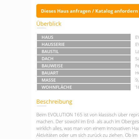
Dieses Haus anfragen / Katalog anfordern
Überblick
HAUS
E
HAUSSERIE
E
BAUSTIL
L
DACH
S
BAUWEISE
F
BAUART
H
MASSE
9
WOHNFLÄCHE
1
Beschreibung
Beim EVOLUTION 165 ist von klassisch über reprä
machen. Der sowohl im Erd- als auch im Oberges
wirklich alles, was man von einem innovativen Haus
Aktivitäten oder um sich zurück zu ziehen. Ob im