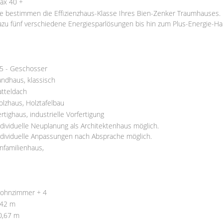
ax 40 +
ie bestimmen die Effizienzhaus-Klasse Ihres Bien-Zenker Traumhauses.
azu fünf verschiedene Energiesparlösungen bis hin zum Plus-Energie-Ha
,5 - Geschosser
andhaus, klassisch
atteldach
olzhaus, Holztafelbau
ertighaus, industrielle Vorfertigung
ndividuelle Neuplanung als Architektenhaus möglich.
ndividuelle Anpassungen nach Absprache möglich.
infamilienhaus,
ohnzimmer + 4
,42 m
0,67 m