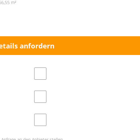
66,55 m²
etails anfordern
Anfrage an den Anbieter stellen.