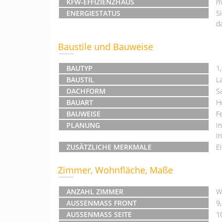
KFW-EFFIZIENZHAUS
m
ENERGIESTATUS
S
d
Baustile und Bauweise
BAUTYP
1
BAUSTIL
L
DACHFORM
S
BAUART
H
BAUWEISE
F
PLANUNG
I
I
ZUSÄTZLICHE MERKMALE
E
Zimmer, Wohnfläche, Maße
ANZAHL ZIMMER
W
AUSSENMASS FRONT
9
AUSSENMASS SEITE
1