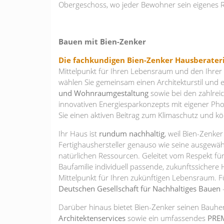
Obergeschoss, wo jeder Bewohner sein eigenes R
Bauen mit Bien-Zenker
Die fachkundigen Bien-Zenker Hausberate
Mittelpunkt für Ihren Lebensraum und den Ihrer
wählen Sie gemeinsam einen Architekturstil und e
und Wohnraumgestaltung
sowie bei den zahlrei
innovativen Energiesparkonzepts mit eigener Pho
Sie einen aktiven Beitrag zum Klimaschutz und k
Ihr Haus ist
rundum nachhaltig
, weil Bien-Zenke
Fertighaushersteller genauso wie seine ausgewä
natürlichen Ressourcen. Geleitet vom Respekt fü
Baufamilie individuell passende, zukunftssicher
Mittelpunkt für Ihren zukünftigen Lebensraum. F
Deutschen Gesellschaft für Nachhaltiges Bauen
Darüber hinaus bietet Bien-Zenker seinen Bauhe
Architektenservices
sowie ein umfassendes
PREM