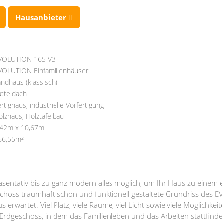
Hausanbieter
VOLUTION 165 V3
VOLUTION Einfamilienhäuser
andhaus (klassisch)
atteldach
ertighaus, industrielle Vorfertigung
olzhaus, Holztafelbau
,42m x 10,67m
66,55m²
sentativ bis zu ganz modern alles möglich, um Ihr Haus zu einem e
choss traumhaft schön und funktionell gestaltete Grundriss des 
 erwartet. Viel Platz, viele Räume, viel Licht sowie viele Möglichk
 Erdgeschoss, in dem das Familienleben und das Arbeiten stattfind