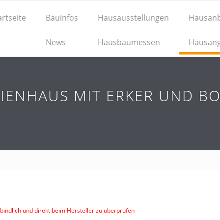
artseite
Bauinfos
Hausausstellungen
Hausanb
News
Hausbaumessen
Hausan
IENHAUS MIT ERKER UND B
indlich und direkt beim Hersteller zu überprüfen