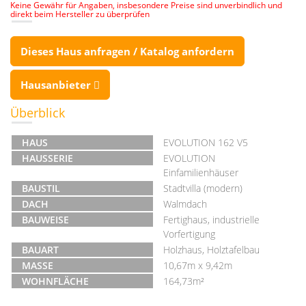
Keine Gewähr für Angaben, insbesondere Preise sind unverbindlich und
direkt beim Hersteller zu überprüfen
Dieses Haus anfragen / Katalog anfordern
Hausanbieter
Überblick
HAUS
EVOLUTION 162 V5
HAUSSERIE
EVOLUTION
Einfamilienhäuser
BAUSTIL
Stadtvilla (modern)
DACH
Walmdach
BAUWEISE
Fertighaus, industrielle
Vorfertigung
BAUART
Holzhaus, Holztafelbau
MASSE
10,67m x 9,42m
WOHNFLÄCHE
164,73m²