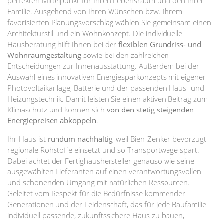
perfekten Mittelpunkt für Ihren Lebensraum und den Ihrer
Familie. Ausgehend von Ihren Wünschen bzw. Ihrem
favorisierten Planungsvorschlag wählen Sie gemeinsam einen
Architekturstil und ein Wohnkonzept. Die individuelle
Hausberatung hilft Ihnen bei der
flexiblen Grundriss- und
Wohnraumgestaltung
sowie bei den zahlreichen
Entscheidungen zur Innenausstattung. Außerdem bei der
Auswahl eines innovativen Energiesparkonzepts mit eigener
Photovoltaikanlage, Batterie und der passenden Haus- und
Heizungstechnik. Damit leisten Sie einen aktiven Beitrag zum
Klimaschutz und können sich
von den stetig steigenden
Energiepreisen abkoppeln
.
Ihr Haus ist
rundum nachhaltig
, weil Bien-Zenker bevorzugt
regionale Rohstoffe einsetzt und so Transportwege spart.
Dabei achtet der Fertighaushersteller genauso wie seine
ausgewählten Lieferanten auf einen verantwortungsvollen
und schonenden Umgang mit natürlichen Ressourcen.
Geleitet vom Respekt für die Bedürfnisse kommender
Generationen und der Leidenschaft, das für jede Baufamilie
individuell passende, zukunftssichere Haus zu bauen,