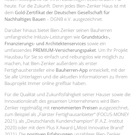
heute. Für die Zukunft. Denn jedes Bien-Zenker Haus ist mit
dem
Gold-Zertifikat der Deutschen Gesellschaft für
Nachhaltiges Bauen
– DGNB e.V. ausgezeichnet.
Darüber hinaus bietet Bien-Zenker seinen Bauherren
umfangreiche Inklusiv-Leistungen wie
Grundstücks-,
Finanzierungs- und Architektenservices
sowie ein
umfassendes
PREMIUM-Versicherungspaket
. Um Ihr Projekt
Hausbau für Sie so einfach und reibungslos wie möglich zu
machen, hat Bien-Zenker außerdem als erster
Fertighaushersteller eine
Bauherren-App
entwickelt, mit der
Sie alle Unterlagen und die aktuellen Informationen zu Ihrem
Bauprojekt immer online greifbar haben.
Für die Qualität und Zukunftsfähigkeit seiner Häuser sowie die
Innovationskraft des gesamten Unternehmens wird Bien-
Zenker regelmäßig mit
renommierten Preisen
ausgezeichnet,
zum Beispiel als „Fairster Fertighausanbieter“ (FOCUS-MONEY
2021), als „Deutschlands Kundenchampion“ (F.A.Z.-Institut
2020) oder mit dem Plus X Award („Most Innovative Brand“
2021). Die
positiven Erfahrungen
unzähliger Bien-Zenker