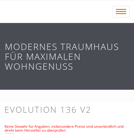
Menü 
MODERNES TRAUMHAUS
FÜR MAXIMALEN
WOHNGENUSS
EVOLUTION 136 V2
Keine Gewähr für Angaben, insbesondere Preise sind unverbindlich und
direkt beim Hersteller zu überprüfen