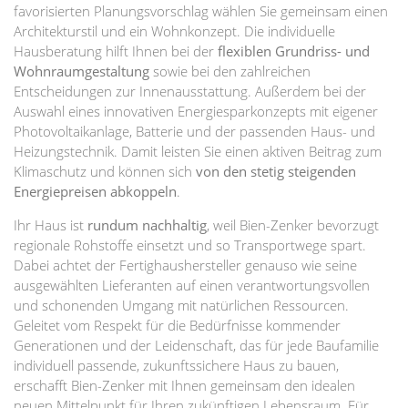
favorisierten Planungsvorschlag wählen Sie gemeinsam einen
Architekturstil und ein Wohnkonzept. Die individuelle
Hausberatung hilft Ihnen bei der
flexiblen Grundriss- und
Wohnraumgestaltung
sowie bei den zahlreichen
Entscheidungen zur Innenausstattung. Außerdem bei der
Auswahl eines innovativen Energiesparkonzepts mit eigener
Photovoltaikanlage, Batterie und der passenden Haus- und
Heizungstechnik. Damit leisten Sie einen aktiven Beitrag zum
Klimaschutz und können sich
von den stetig steigenden
Energiepreisen abkoppeln
.
Ihr Haus ist
rundum nachhaltig
, weil Bien-Zenker bevorzugt
regionale Rohstoffe einsetzt und so Transportwege spart.
Dabei achtet der Fertighaushersteller genauso wie seine
ausgewählten Lieferanten auf einen verantwortungsvollen
und schonenden Umgang mit natürlichen Ressourcen.
Geleitet vom Respekt für die Bedürfnisse kommender
Generationen und der Leidenschaft, das für jede Baufamilie
individuell passende, zukunftssichere Haus zu bauen,
erschafft Bien-Zenker mit Ihnen gemeinsam den idealen
neuen Mittelpunkt für Ihren zukünftigen Lebensraum. Für