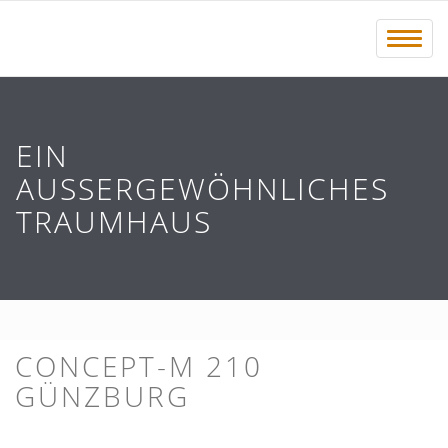
Menü 
EIN
AUSSERGEWÖHNLICHES T
RAUMHAUS
CONCEPT-M 210
GÜNZBURG