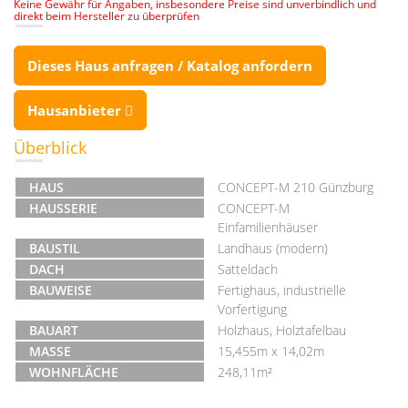
Keine Gewähr für Angaben, insbesondere Preise sind unverbindlich und
direkt beim Hersteller zu überprüfen
Dieses Haus anfragen / Katalog anfordern
Hausanbieter
Überblick
HAUS
CONCEPT-M 210 Günzburg
HAUSSERIE
CONCEPT-M
Einfamilienhäuser
BAUSTIL
Landhaus (modern)
DACH
Satteldach
BAUWEISE
Fertighaus, industrielle
Vorfertigung
BAUART
Holzhaus, Holztafelbau
MASSE
15,455m x 14,02m
WOHNFLÄCHE
248,11m²