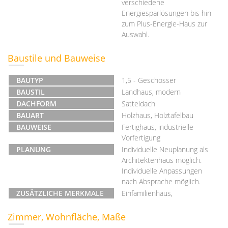
verschiedene
Energiesparlösungen bis hin
zum Plus-Energie-Haus zur
Auswahl.
Baustile und Bauweise
BAUTYP
1,5 - Geschosser
BAUSTIL
Landhaus, modern
DACHFORM
Satteldach
BAUART
Holzhaus, Holztafelbau
BAUWEISE
Fertighaus, industrielle
Vorfertigung
PLANUNG
Individuelle Neuplanung als
Architektenhaus möglich.
Individuelle Anpassungen
nach Absprache möglich.
ZUSÄTZLICHE MERKMALE
Einfamilienhaus,
Zimmer, Wohnfläche, Maße