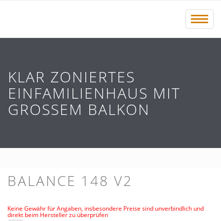
Menü 
KLAR ZONIERTES
EINFAMILIENHAUS MIT
GROSSEM BALKON
BALANCE 148 V2
Keine Gewähr für Angaben, insbesondere Preise sind unverbindlich und
direkt beim Hersteller zu überprüfen