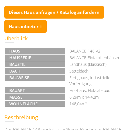
Dieses Haus anfragen / Katalog anfordern
Hausanbieter
Überblick
HAUS
BALANCE 148 V2
HAUSSERIE
BALANCE Einfamilienhäuser
BAUSTIL
Landhaus (klassisch)
DACH
Satteldach
BAUWEISE
Fertighaus, industrielle
Vorfertigung
BAUART
Holzhaus, Holztafelbau
MASSE
6,29m x 14,42m
WOHNFLÄCHE
148,04m²
Beschreibung
Das BALANCE 148 wartet als größerer Bruder des BALANCE