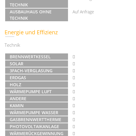
TECHNIK
AUSBAUHAUS OHNE
Auf Anfrage
TECHNIK
Energie und Effizienz
Technik
BRENNWERTKESSEL
SOLAR
3FACH-VERGLASUNG
ERDGAS
HOLZ
WÄRMEPUMPE LUFT
ANDERE
KAMIN
WÄRMEPUMPE WASSER
GASBRENNWERTTHERME
PHOTOVOLTAIKANLAGE
WÄRMERÜCKGEWINNUNG