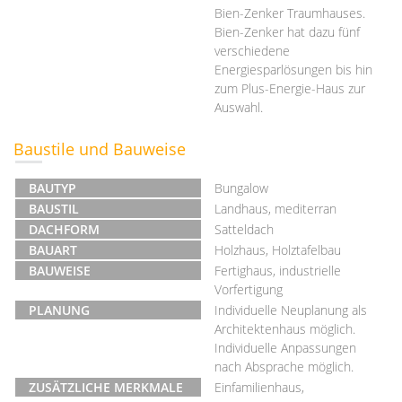
Bien-Zenker Traumhauses.
Bien-Zenker hat dazu fünf
verschiedene
Energiesparlösungen bis hin
zum Plus-Energie-Haus zur
Auswahl.
Baustile und Bauweise
BAUTYP
Bungalow
BAUSTIL
Landhaus, mediterran
DACHFORM
Satteldach
BAUART
Holzhaus, Holztafelbau
BAUWEISE
Fertighaus, industrielle
Vorfertigung
PLANUNG
Individuelle Neuplanung als
Architektenhaus möglich.
Individuelle Anpassungen
nach Absprache möglich.
ZUSÄTZLICHE MERKMALE
Einfamilienhaus,