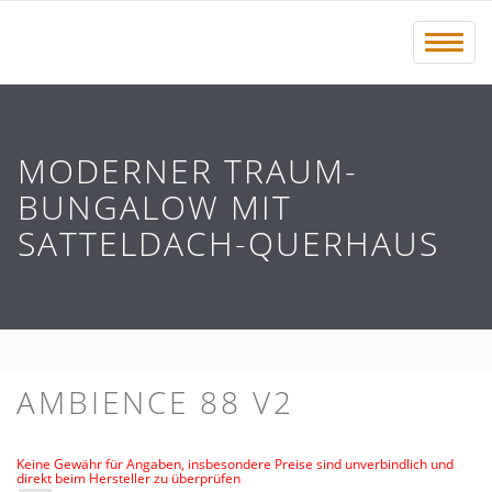
Menü 
MODERNER TRAUM-
BUNGALOW MIT
SATTELDACH-QUERHAUS
AMBIENCE 88 V2
Keine Gewähr für Angaben, insbesondere Preise sind unverbindlich und
direkt beim Hersteller zu überprüfen