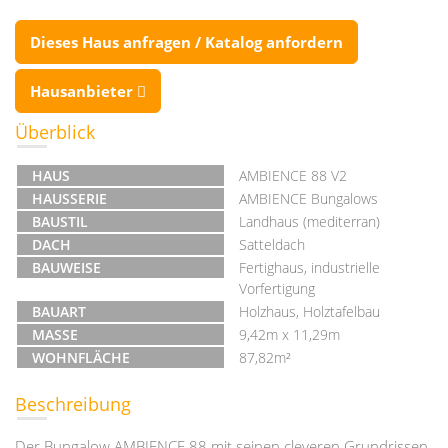
Dieses Haus anfragen / Katalog anfordern
Hausanbieter
Überblick
HAUS
AMBIENCE 88 V2
HAUSSERIE
AMBIENCE Bungalows
BAUSTIL
Landhaus (mediterran)
DACH
Satteldach
BAUWEISE
Fertighaus, industrielle
Vorfertigung
BAUART
Holzhaus, Holztafelbau
MASSE
9,42m x 11,29m
WOHNFLÄCHE
87,82m²
Beschreibung
Der Bungalow AMBIENCE 88 mit seinen cleveren Grundrissen