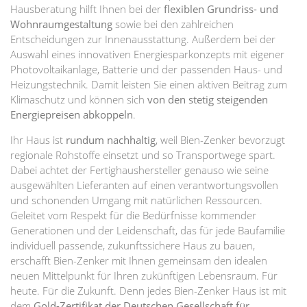
Hausberatung hilft Ihnen bei der
flexiblen Grundriss- und
Wohnraumgestaltung
sowie bei den zahlreichen
Entscheidungen zur Innenausstattung. Außerdem bei der
Auswahl eines innovativen Energiesparkonzepts mit eigener
Photovoltaikanlage, Batterie und der passenden Haus- und
Heizungstechnik. Damit leisten Sie einen aktiven Beitrag zum
Klimaschutz und können sich
von den stetig steigenden
Energiepreisen abkoppeln
.
Ihr Haus ist
rundum nachhaltig
, weil Bien-Zenker bevorzugt
regionale Rohstoffe einsetzt und so Transportwege spart.
Dabei achtet der Fertighaushersteller genauso wie seine
ausgewählten Lieferanten auf einen verantwortungsvollen
und schonenden Umgang mit natürlichen Ressourcen.
Geleitet vom Respekt für die Bedürfnisse kommender
Generationen und der Leidenschaft, das für jede Baufamilie
individuell passende, zukunftssichere Haus zu bauen,
erschafft Bien-Zenker mit Ihnen gemeinsam den idealen
neuen Mittelpunkt für Ihren zukünftigen Lebensraum. Für
heute. Für die Zukunft. Denn jedes Bien-Zenker Haus ist mit
dem
Gold-Zertifikat der Deutschen Gesellschaft für