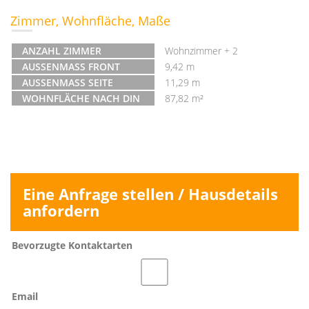
Zimmer, Wohnfläche, Maße
ANZAHL ZIMMER
Wohnzimmer + 2
AUSSENMASS FRONT
9,42 m
AUSSENMASS SEITE
11,29 m
WOHNFLÄCHE NACH DIN
87,82 m²
Eine Anfrage stellen / Hausdetails
anfordern
Bevorzugte Kontaktarten
Email