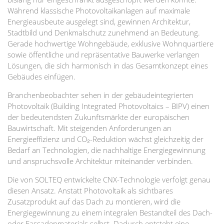
Während klassische Photovoltaikanlagen auf maximale
Energieausbeute ausgelegt sind, gewinnen Architektur,
Stadtbild und Denkmalschutz zunehmend an Bedeutung.
Gerade hochwertige Wohngebäude, exklusive Wohnquartiere
sowie öffentliche und repräsentative Bauwerke verlangen
Lösungen, die sich harmonisch in das Gesamtkonzept eines
Gebäudes einfügen.
Branchenbeobachter sehen in der gebäudeintegrierten
Photovoltaik (Building Integrated Photovoltaics – BIPV) einen
der bedeutendsten Zukunftsmärkte der europäischen
Bauwirtschaft. Mit steigenden Anforderungen an
Energieeffizienz und CO₂-Reduktion wächst gleichzeitig der
Bedarf an Technologien, die nachhaltige Energiegewinnung
und anspruchsvolle Architektur miteinander verbinden.
Die von SOLTEQ entwickelte CNX-Technologie verfolgt genau
diesen Ansatz. Anstatt Photovoltaik als sichtbares
Zusatzprodukt auf das Dach zu montieren, wird die
Energiegewinnung zu einem integralen Bestandteil des Dach-
oder Fassadenmaterials selbst. Dadurch entsteht eine