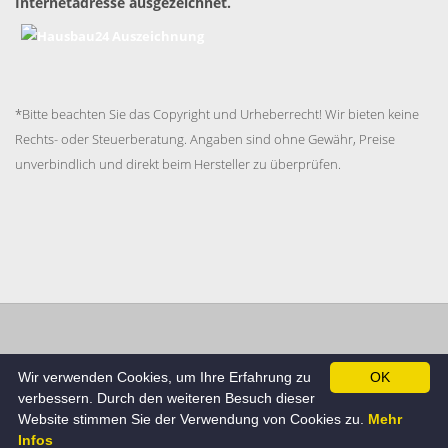
Internetadresse ausgezeichnet.
*Bitte beachten Sie das Copyright und Urheberrecht! Wir bieten keine
Rechts- oder Steuerberatung. Angaben sind ohne Gewähr, Preise
unverbindlich und direkt beim Hersteller zu überprüfen.
Impressum
Datenschutzerklärung
AGB
Cookie
Wir verwenden Cookies, um Ihre Erfahrung zu
OK
Richtlinie
verbessern. Durch den weiteren Besuch dieser
© Hausbau24.de , Alle Rechte beim Betreiber.
Website stimmen Sie der Verwendung von Cookies zu.
Mehr
Infos