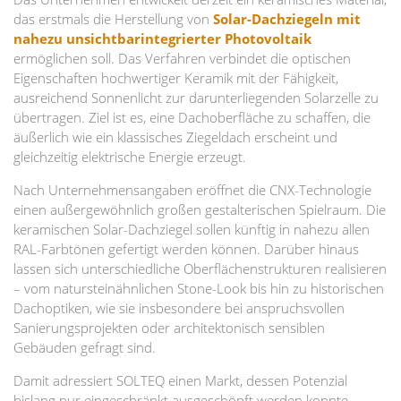
das erstmals die Herstellung von
Solar-Dachziegeln mit
nahezu unsichtbarintegrierter Photovoltaik
ermöglichen soll. Das Verfahren verbindet die optischen
Eigenschaften hochwertiger Keramik mit der Fähigkeit,
ausreichend Sonnenlicht zur darunterliegenden Solarzelle zu
übertragen. Ziel ist es, eine Dachoberfläche zu schaffen, die
äußerlich wie ein klassisches Ziegeldach erscheint und
gleichzeitig elektrische Energie erzeugt.
Nach Unternehmensangaben eröffnet die CNX-Technologie
einen außergewöhnlich großen gestalterischen Spielraum. Die
keramischen Solar-Dachziegel sollen künftig in nahezu allen
RAL-Farbtönen gefertigt werden können. Darüber hinaus
lassen sich unterschiedliche Oberflächenstrukturen realisieren
– vom natursteinähnlichen Stone-Look bis hin zu historischen
Dachoptiken, wie sie insbesondere bei anspruchsvollen
Sanierungsprojekten oder architektonisch sensiblen
Gebäuden gefragt sind.
Damit adressiert SOLTEQ einen Markt, dessen Potenzial
bislang nur eingeschränkt ausgeschöpft werden konnte.